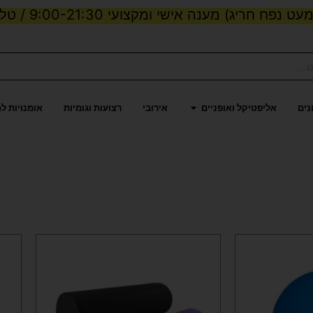
ט נפח חריג) מענה אישי ומקצועי 9:00-21:30 / טלפון:
ות וכוח
פתח אליפטיקל ואופניים
נים
אליפטיקל ואופניים
אירובי
רצועות וגומיות
אומנויות ל
למוצר
זה
יש
מספר
סוגים.