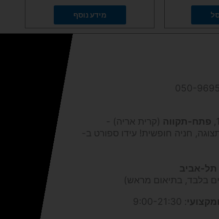
סל
מידע נוסף
פתח-תקווה
(קרית אריה) -
צוגה, חניה חופשית! עידו ספורט ב-
תל-אביב
ים בלבד, בתיאום מראש)
מקצועי
: 9:00-21:30