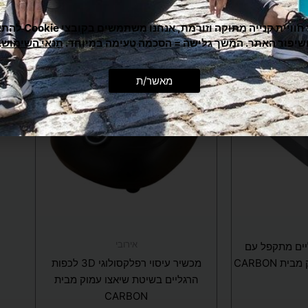
כדי לתת לך חוויית קנייה מ
שיפור האתר. המשך גלישה = הסכמה טעימה במיוחד.
תנאי השימוש
.
מאשר/ת
אירובי
יים מתקפל עם
מכשיר עיסוי רפלקסולוגי 3D לכפות
 CARBON
הרגליים בשיטת שיאצו עמוק מבית
CARBON