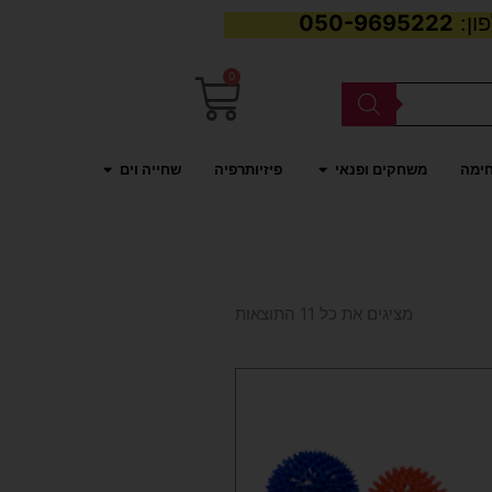
050-9695222
0
עגלת
קניות
פתח משחקים ופנאי
פתח שחייה וים
חימה
משחקים ופנאי
פיזיותרפיה
שחייה וים
ממוין
לפי
מציגים את כל ⁦11⁩ התוצאות
פופולריות
למוצר
זה
יש
מספר
סוגים.