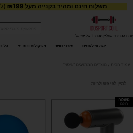
משלוח חינם ומהיר בקנייה מעל ₪199
(למע
Products
search
נות הספורט אונליין מספר 1 של ישראל
פתח משקול
יוגה ופילאטיס
מזרני כושר
משקולות וכוח
הליכו
עמוד הבית
/ מוצרים המתויגים “עיסוי”
משלוח
חינם