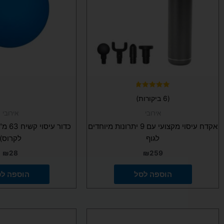
דורג
(6 ביקורות)
4.83
מתוך 5
אירובי
אירובי
אקדח עיסוי מקצועי עם 9 יתרונות מיוחדים
כדור ע
לגוף
לקרוס)
₪
28
₪
259
הוספה לסל
הוספה ל