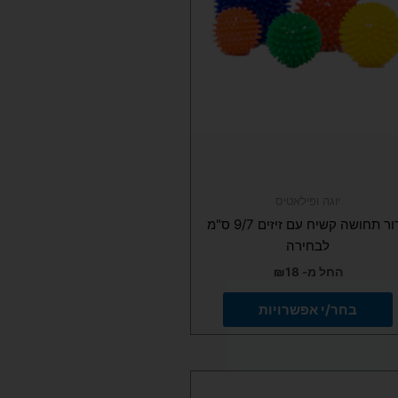
ניתן
לבחור
את
האפשרויות
בעמוד
המוצר
יוגה ופילאטיס
כדור תחושה קשיח עם זיזים 9/7 ס"מ
לבחירה
החל מ-
18
₪
בחר/י אפשרויות