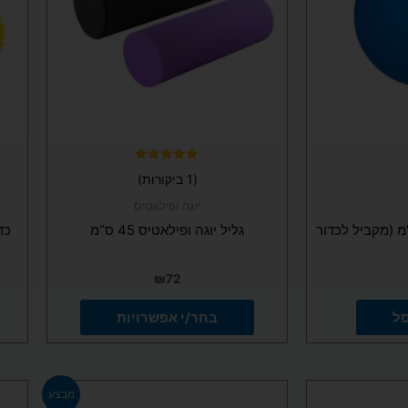
ניתן
לבחור
את
האפשרויות
בעמוד
המוצר
דורג
(1 ביקורות)
5.00
מתוך 5
יוגה ופילאטיס
יסוי קשיח 63 מ"מ (מקביל לכדור
גליל יוגה ופילאטיס 45 ס”מ
₪
72
סל
בחר/י אפשרויות
המחיר
המחיר
מבצע
המקורי
הנוכחי