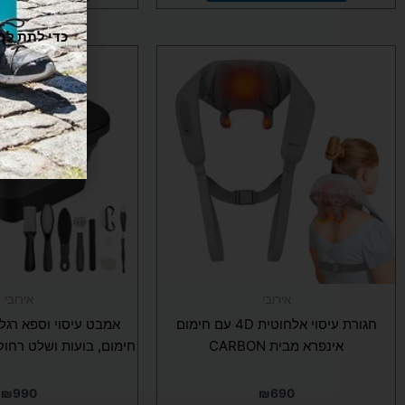
ו
אירובי
אירובי
חגורת עיסוי אלחוטית 4D עם חימום
אמבט עיסוי וספא רגל
אינפרא מבית CARBON
חימום, בועות ושלט רחוק מבית
₪
990
₪
690