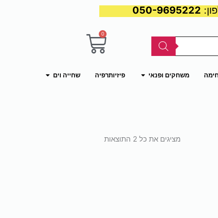
050-9695222
0
עגלת
קניות
פתח משחקים ופנאי
פתח שחייה וים
חימה
משחקים ופנאי
פיזיותרפיה
שחייה וים
ממוין
לפי
מציגים את כל ⁦2⁩ התוצאות
פופולריות