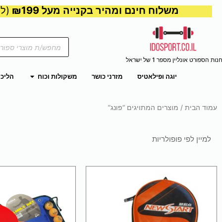
משלוח חינם ומהיר בקנייה מעל ₪199
(למע
Products
search
נות הספורט אונליין מספר 1 של ישראל
פתח משקול
יוגה ופילאטיס
מזרני כושר
משקולות וכוח
הליכו
עמוד הבית
/ מוצרים המתויגים “פונג”