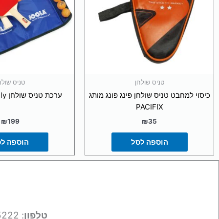
טניס שולחן
טניס שולח
כיסוי למחבט טניס שולחן פינג פונג מותג
ערכת טניס שולחן JOOLA Family
PACIFIX
₪
199
₪
35
הוספה לסל
הוספה ל
טלפון
: 050-9695222