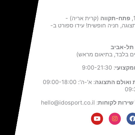
פתח-תקווה
(קרית אריה) -
צוגה, חניה חופשית! עידו ספורט ב-
תל-אביב
ים בלבד, בתיאום מראש)
מקצועי
: 9:00-21:30
 ואולם התצוגה
: א'-ה': 09:00-18:00
שירות לקוחות
: hello@idosport.co.il
Y
I
F
o
n
a
u
s
c
t
t
e