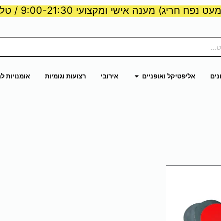
ט נפח חריג) מענה אישי ומקצועי 9:00-21:30 / טלפון:
ות וכוח
פתח אליפטיקל ואופניים
נים
אליפטיקל ואופניים
אירובי
רצועות וגומיות
אומנויות ל