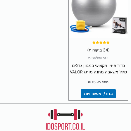
מספר
סוגים.
ניתן
לבחור
את
האפשרויות
בעמוד
המוצר
דורג
(34 ביקורות)
4.97
מתוך 5
יוגה ופילאטיס
כדור פיזיו מקצועי במגוון גדלים
כולל משאבה מתנה מותג VALOR
החל מ-
75
₪
בחר/י אפשרויות