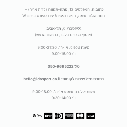
משלוח חינם ומהיר עד הבית!
כתובות
: המפלסים 12,
פתח-תקווה
(קרית אריה) –
חנות אולם תצוגה, חניה חופשית! עידו ספורט ב-Waze
מינימום הזמנה למשלוח חינם 199 ש״ח.
גליקסברג 6,
תל-אביב
(לא כולל נפחים ומשקלים חריגים)
(איסוף מוצרים בלבד, בתיאום מראש)
מענה טלפוני: א׳-ה׳: 9:00-21:30
כדי לתת לך חוויית קנייה מתוקה וזורמת, אנחנו משתמשים
ו׳: 9:00-16:00
בקובצי Cookie להתאמה אישית ושיפור האתר. המשך
גלישה = הסכמה טעימה במיוחד.
תנאי השימוש
.
טל' 050-9695222
מאשר/ת
כתובת מייל שירות לקוחות: hello@idosport.co.il
שעות אולם התצוגה: א׳-ה׳, 9:00-18:00
ו׳: 9:30-14:00