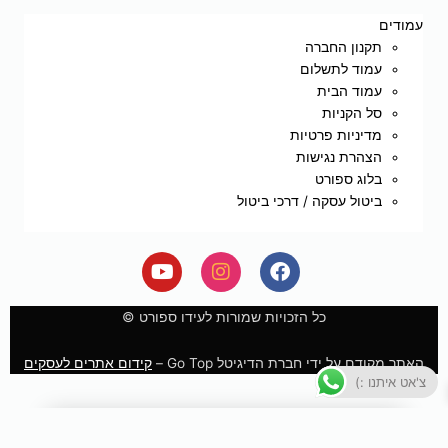
עמודים
תקנון החברה
עמוד לתשלום
עמוד הבית
סל הקניות
מדיניות פרטיות
הצהרת נגישות
בלוג ספורט
ביטול עסקה / דרכי ביטול
Y
I
F
o
n
a
u
s
c
e
t
t
כל הזכויות שמורות לעידו ספורט ©
u
a
b
b
g
o
האתר מקודם על ידי חברת הדיגיטל Go Top –
קידום אתרים לעסקים
e
r
o
צ'אט איתנו :)
a
k
m