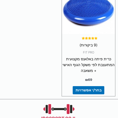
מספר
סוגים.
ניתן
לבחור
את
האפשרויות
בעמוד
המוצר
דורג
(9 ביקורות)
5.00
מתוך 5
FIT PRO
כרית פיתה באלאנס מקצועית
המתעצבת לפי משקל הגוף האישי
+ משאבה
₪
69
בחר/י אפשרויות