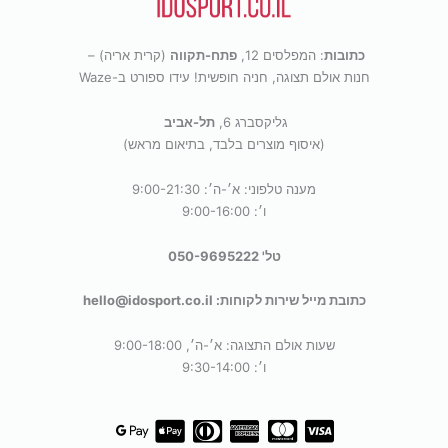
משלוח חינם ומהיר עד הבית!
כתובות
: המפלסים 12,
פתח-תקווה
(קרית אריה) –
חנות אולם תצוגה, חניה חופשית! עידו ספורט ב-Waze
מינימום הזמנה למשלוח חינם 199 ש״ח.
גליקסברג 6,
תל-אביב
(לא כולל נפחים ומשקלים חריגים)
(איסוף מוצרים בלבד, בתיאום מראש)
מענה טלפוני: א׳-ה׳: 9:00-21:30
כדי לתת לך חוויית קנייה מתוקה וזורמת, אנחנו משתמשים
ו׳: 9:00-16:00
בקובצי Cookie להתאמה אישית ושיפור האתר. המשך
גלישה = הסכמה טעימה במיוחד.
תנאי השימוש
.
טל' 050-9695222
מאשר/ת
כתובת מייל שירות לקוחות: hello@idosport.co.il
שעות אולם התצוגה: א׳-ה׳, 9:00-18:00
ו׳: 9:30-14:00