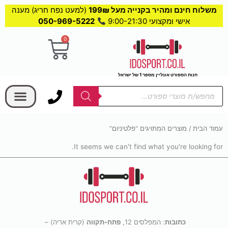
משלוח חינם ומהיר בקנייה מעל 199₪
(למעט נפח חריג) מענה
אישי ומקצועי 9:00-21:30
050-969-5222
0
עגלת
קניות
חנות הספורט אונליין מספר 1 של ישראל
בחר קטגוריה
Products
search
עמוד הבית
/ מוצרים המתויגים “פלטיניום”
It seems we can't find what you're looking for.
כתובות
: המפלסים 12,
פתח-תקווה
(קרית אריה) –