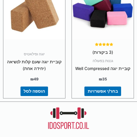
מספר
סוגים.
ניתן
לבחור
את
האפשרויות
בעמוד
המוצר
דורג
(3 ביקורות)
5.00
יוגה ופילאטיס
מתוך 5
גננות בפעולה
קוביית יוגה שעם קלות לנשיאה
קוביית יוגה Well Compressed
(יחידה אחת)
₪
49
₪
35
בחר/י אפשרויות
הוספה לסל