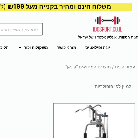
משלוח חינם ומהיר בקנייה מעל ₪199
(למע
Products
search
נות הספורט אונליין מספר 1 של ישראל
פתח משקול
יוגה ופילאטיס
מזרני כושר
משקולות וכוח
הליכו
עמוד הבית
/ מוצרים המתויגים “קונאן”