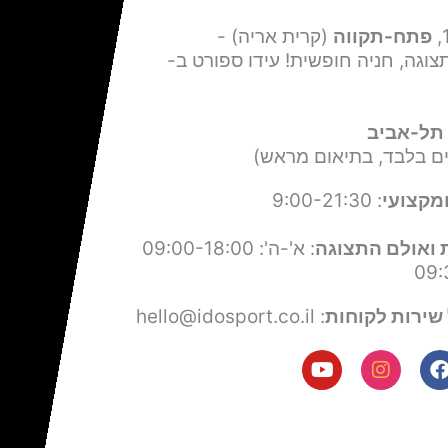
פתח-תקווה
(קרית אריה) -
צוגה, חניה חופשית! עידו ספורט ב-
תל-אביב
ים בלבד, בתיאום מראש)
מקצועי
: 9:00-21:30
 ואולם התצוגה
: א'-ה': 09:00-18:00
שירות לקוחות
: hello@idosport.co.il
Y
I
F
o
n
a
u
s
c
t
t
e
u
a
b