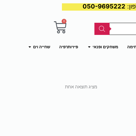
050-9695222
0
עגלת
קניות
פתח משחקים ופנאי
פתח שחייה וים
חימה
משחקים ופנאי
פיזיותרפיה
שחייה וים
מציג תוצאה אחת