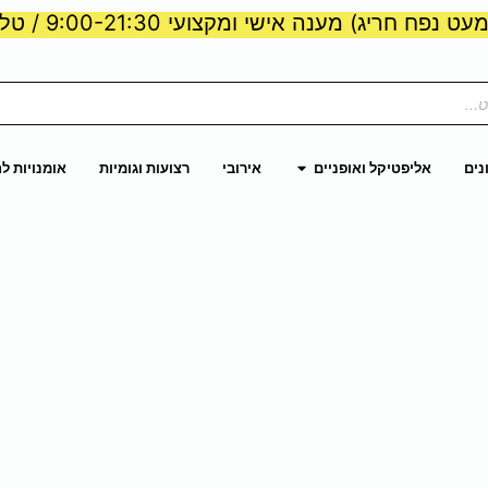
ט נפח חריג) מענה אישי ומקצועי 9:00-21:30 / טלפון:
ות וכוח
פתח אליפטיקל ואופניים
נים
אליפטיקל ואופניים
אירובי
רצועות וגומיות
אומנויות ל