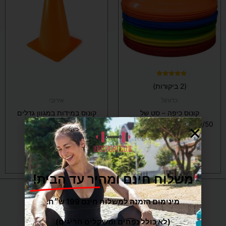
מספר
מספר
סוגים.
סוגים.
ניתן
ניתן
לבחור
לבחור
את
את
האפשרויות
האפשרויות
בעמוד
בעמוד
המוצר
המוצר
דורג
(2 ביקורות)
5.00
מתוך 5
כדורגל
אירובי
קונוס כיפה – סט של
קונוס במידות במגוון גדלים
10/20/40/50 יחידות לבחירה
לבחירה
החל מ-
35
₪
החל מ-
18
₪
בחר/י אפשרויות
בחר/י אפשרויות
משלוח חינם ומהיר עד הבית!
מינימום הזמנה למשלוח חינם 199 ש״ח.
(לא כולל נפחים ומשקלים חריגים)