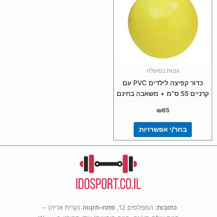
מספר
סוגים.
ניתן
לבחור
את
האפשרויות
בעמוד
גננות בפעולה
המוצר
כדור קפיצה לילדים PVC עם
קרניים 55 ס"מ + משאבה בחינם
₪
65
בחר/י אפשרויות
כתובות
: המפלסים 12,
פתח-תקווה
(קרית אריה) –