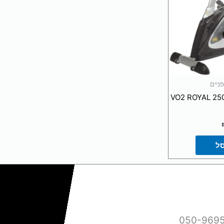
ניים
סל