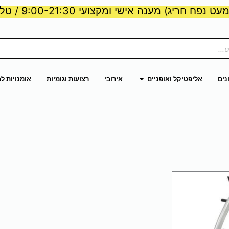
ט נפח חריג) מענה אישי ומקצועי 9:00-21:30 / טלפון:
ות וכוח
פתח אליפטיקל ואופניים
נים
אליפטיקל ואופניים
אירובי
רצועות וגומיות
אומנויות ל