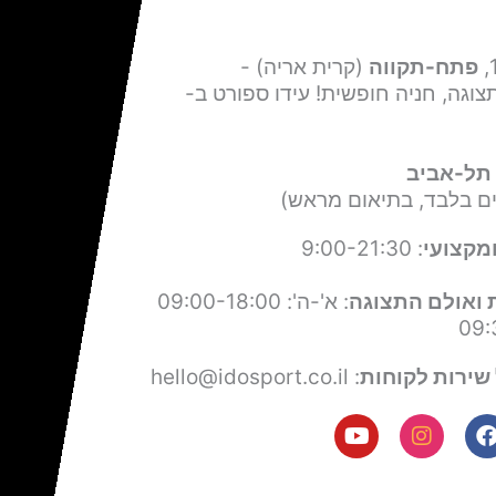
פתח-תקווה
(קרית אריה) -
צוגה, חניה חופשית! עידו ספורט ב-
תל-אביב
ים בלבד, בתיאום מראש)
מקצועי
: 9:00-21:30
 ואולם התצוגה
: א'-ה': 09:00-18:00
שירות לקוחות
: hello@idosport.co.il
Y
I
F
o
n
a
u
s
c
t
t
e