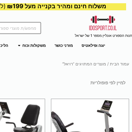
משלוח חינם ומהיר בקנייה מעל ₪199
(למע
Products
search
נות הספורט אונליין מספר 1 של ישראל
פתח משקול
יוגה ופילאטיס
מזרני כושר
משקולות וכוח
הליכו
עמוד הבית
/ מוצרים המתויגים “רויאל”