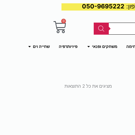
050-9695222
0
עגלת
קניות
פתח משחקים ופנאי
פתח שחייה וים
חימה
משחקים ופנאי
פיזיותרפיה
שחייה וים
ממוין
לפי
מציגים את כל ⁦2⁩ התוצאות
פופולריות