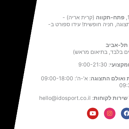
פתח-תקווה
(קרית אריה) -
צוגה, חניה חופשית! עידו ספורט ב-
תל-אביב
ים בלבד, בתיאום מראש)
מקצועי
: 9:00-21:30
 ואולם התצוגה
: א'-ה': 09:00-18:00
שירות לקוחות
: hello@idosport.co.il
Y
I
F
o
n
a
u
s
c
t
t
e