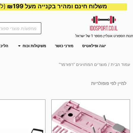
משלוח חינם ומהיר בקנייה מעל ₪199
(למע
Products
search
נות הספורט אונליין מספר 1 של ישראל
פתח משקול
יוגה ופילאטיס
מזרני כושר
משקולות וכוח
הליכו
עמוד הבית
/ מוצרים המתויגים “רפורמר”