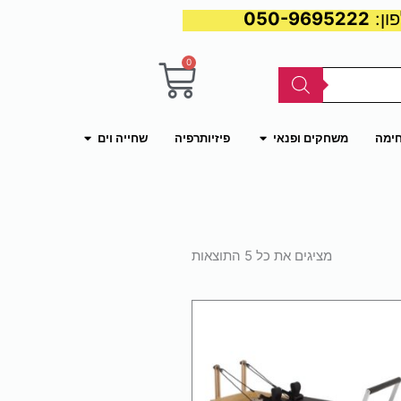
050-9695222
0
עגלת
קניות
פתח משחקים ופנאי
פתח שחייה וים
חימה
משחקים ופנאי
פיזיותרפיה
שחייה וים
ממוין
לפי
מציגים את כל ⁦5⁩ התוצאות
פופולריות