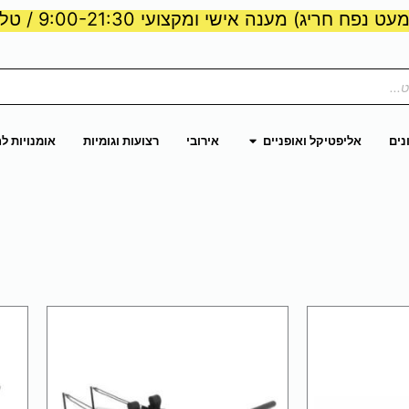
ט נפח חריג) מענה אישי ומקצועי 9:00-21:30 / טלפון:
ות וכוח
פתח אליפטיקל ואופניים
נים
אליפטיקל ואופניים
אירובי
רצועות וגומיות
אומנויות ל