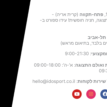
פתח-תקווה
(קרית אריה) -
צוגה, חניה חופשית! עידו ספורט ב-
תל-אביב
ים בלבד, בתיאום מראש)
מקצועי
: 9:00-21:30
 ואולם התצוגה
: א'-ה': 09:00-18:00
שירות לקוחות
: hello@idosport.co.il
Y
I
F
o
n
a
u
s
c
t
t
e