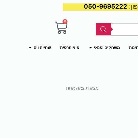
050-9695222
0
עגלת
קניות
פתח משחקים ופנאי
פתח שחייה וים
חימה
משחקים ופנאי
פיזיותרפיה
שחייה וים
מציג תוצאה אחת