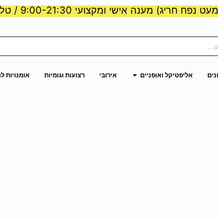
ט נפח חריג) מענה אישי ומקצועי 9:00-21:30 / טלפון:
ות וכוח
פתח אליפטיקל ואופניים
נים
אליפטיקל ואופניים
אירובי
רצועות וגומיות
אומנויות ל