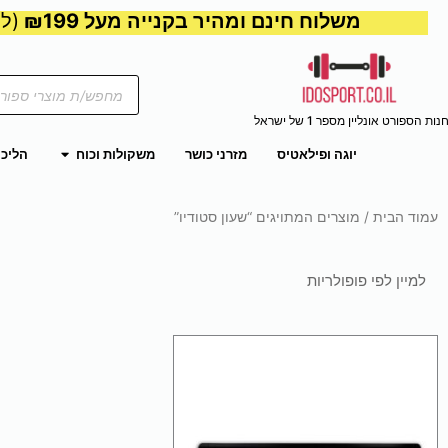
משלוח חינם ומהיר בקנייה מעל ₪199
(למע
Products
search
נות הספורט אונליין מספר 1 של ישראל
פתח משקול
יוגה ופילאטיס
מזרני כושר
משקולות וכוח
הליכו
עמוד הבית
/ מוצרים המתויגים “שעון סטודיו”