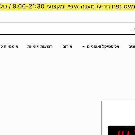
ט נפח חריג) מענה אישי ומקצועי 9:00-21:30 / טלפון:
ות וכוח
פתח אליפטיקל ואופניים
נים
אליפטיקל ואופניים
אירובי
רצועות וגומיות
אומנויות ל