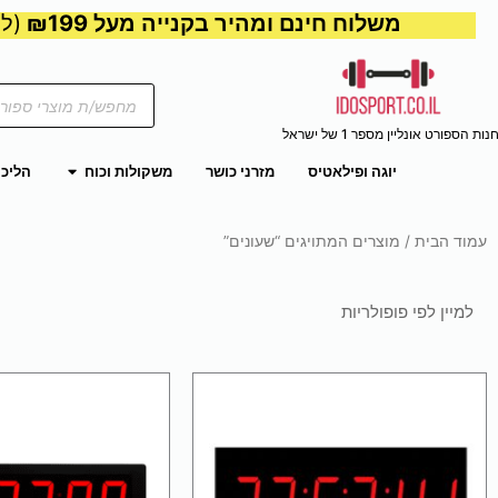
משלוח חינם ומהיר בקנייה מעל ₪199
(למע
Products
search
נות הספורט אונליין מספר 1 של ישראל
פתח משקול
יוגה ופילאטיס
מזרני כושר
משקולות וכוח
הליכו
עמוד הבית
/ מוצרים המתויגים “שעונים”