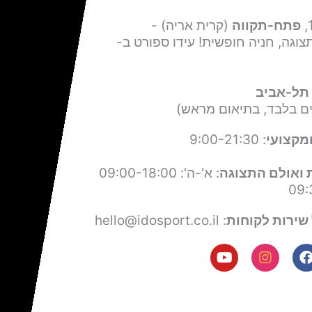
פתח-תקווה
(קרית אריה) -
צוגה, חניה חופשית! עידו ספורט ב-
תל-אביב
ים בלבד, בתיאום מראש)
מקצועי
: 9:00-21:30
 ואולם התצוגה
: א'-ה': 09:00-18:00
שירות לקוחות
: hello@idosport.co.il
Y
I
F
o
n
a
u
s
c
t
t
e
u
a
b