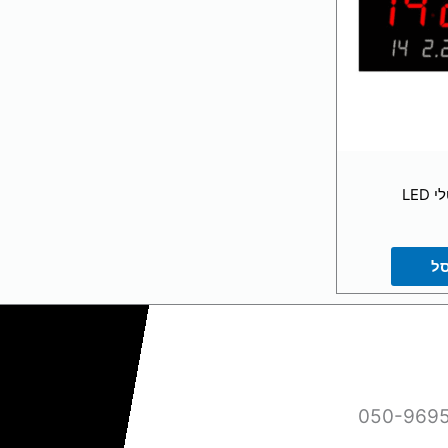
LED
סל