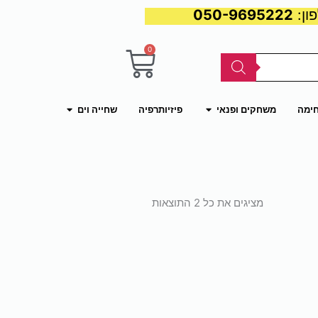
050-9695222
0
עגלת
קניות
פתח משחקים ופנאי
פתח שחייה וים
חימה
משחקים ופנאי
פיזיותרפיה
שחייה וים
ממוין
לפי
מציגים את כל ⁦2⁩ התוצאות
פופולריות