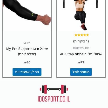
מספר
סוגים.
ניתן
לבחור
את
האפשרויות
בעמוד
המוצר
דורג
(1 ביקורות)
5.00
אירובי
מתוך 5
כוח ומשקולות
שרוול זרוע My Pro Supports
שרוולי תלייה למתח AB Strap
(יחידה אחת)
₪
80
₪
73
הוספה לסל
בחר/י אפשרויות