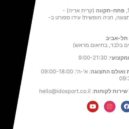
פתח-תקווה
(קרית אריה) -
צוגה, חניה חופשית! עידו ספורט ב-
תל-אביב
ים בלבד, בתיאום מראש)
מקצועי
: 9:00-21:30
 ואולם התצוגה
: א'-ה': 09:00-18:00
שירות לקוחות
: hello@idosport.co.il
Y
I
F
o
n
a
u
s
c
t
t
e
u
a
b