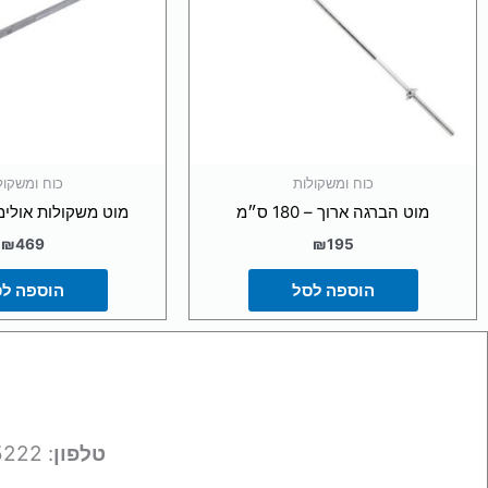
כוח ומשקולות
כוח ומשקול
מוט הברגה ארוך – 180 ס״מ
מוט משקולות אולימפי 180
₪
469
₪
195
הוספה לסל
הוספה ל
טלפון
: 050-9695222