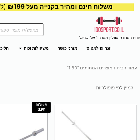
משלוח חינם ומהיר בקנייה מעל ₪199
(למע
Products
search
נות הספורט אונליין מספר 1 של ישראל
פתח משקול
יוגה ופילאטיס
מזרני כושר
משקולות וכוח
הליכו
עמוד הבית
/ מוצרים המתויגים “1.80”
משלוח
חינם