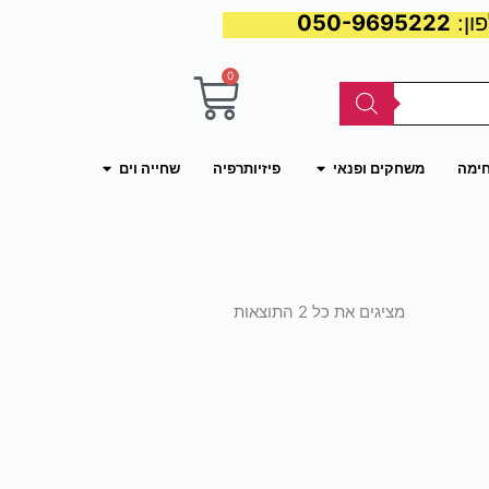
050-9695222
0
עגלת
קניות
פתח משחקים ופנאי
פתח שחייה וים
חימה
משחקים ופנאי
פיזיותרפיה
שחייה וים
ממוין
לפי
מציגים את כל ⁦2⁩ התוצאות
פופולריות