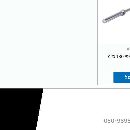
ות
 ס"מ
סל