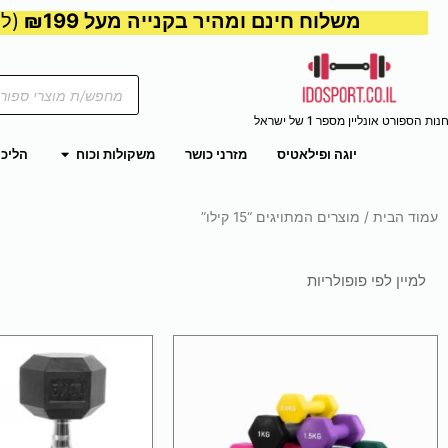
משלוח חינם ומהיר בקנייה מעל ₪199
(למע
Products
search
נות הספורט אונליין מספר 1 של ישראל
פתח משקול
יוגה ופילאטיס
מזרני כושר
משקולות וכוח
הליכו
עמוד הבית
/ מוצרים המתויגים “15 קילו”
למוצר
למו
זה
זה
יש
יש
מספר
מספ
סוגים.
סוגי