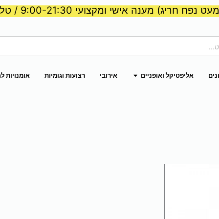
ט נפח חריג) מענה אישי ומקצועי 9:00-21:30 / טלפון:
ות וכוח
פתח אליפטיקל ואופניים
נים
אליפטיקל ואופניים
אירובי
רצועות וגומיות
אומנויות ל
צר
ר
ם.