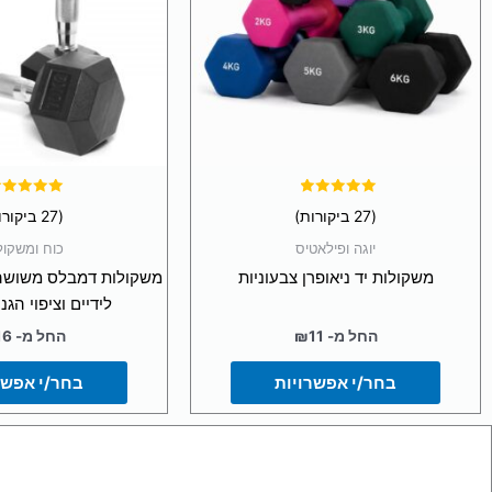
ניתן
ניתן
לבחור
לבח
את
את
האפשרויות
האפ
בעמוד
בעמ
המוצר
המו
דורג
דורג
(27 ביקורות)
(27 ביקורות)
4.93
5.00
מתוך 5
מתוך 5
יוגה ופילאטיס
כוח ומשקול
משקולות יד ניאופרן צבעוניות
משקולות דמבלס משושה 
לידיים וציפוי הג
החל מ-
11
₪
החל מ-
16
בחר/י אפשרויות
בחר/י אפשר