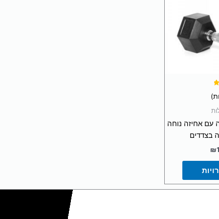
ור
שרויות
וד
צר
ות
עם אחיזה נוחה
נה בצדדים
₪
ויות