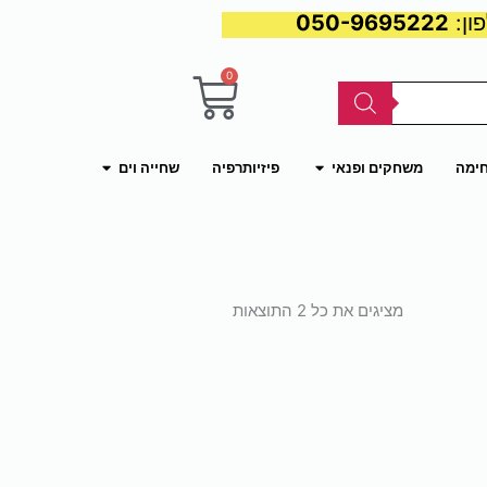
050-9695222
0
עגלת
קניות
פתח משחקים ופנאי
פתח שחייה וים
חימה
משחקים ופנאי
פיזיותרפיה
שחייה וים
ממוין
לפי
מציגים את כל ⁦2⁩ התוצאות
פופולריות