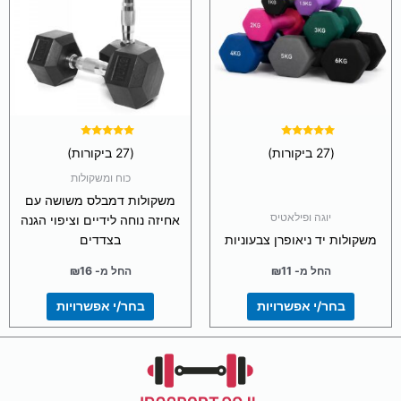
מספר
מספר
סוגים.
סוגים.
ניתן
ניתן
לבחור
לבחור
את
את
האפשרויות
האפשרויות
בעמוד
בעמוד
המוצר
המוצר
דורג
דורג
(27 ביקורות)
(27 ביקורות)
4.93
5.00
מתוך 5
מתוך 5
כוח ומשקולות
משקולות דמבלס משושה עם
יוגה ופילאטיס
אחיזה נוחה לידיים וציפוי הגנה
משקולות יד ניאופרן צבעוניות
בצדדים
החל מ-
11
₪
החל מ-
16
₪
בחר/י אפשרויות
בחר/י אפשרויות