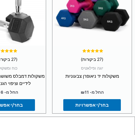
ניתן
ניתן
לבחור
לבח
את
את
האפשרויות
האפ
בעמוד
בעמ
המוצר
המו
דורג
דורג
(27 ביקורות)
(27 ביקורות)
4.93
5.00
מתוך 5
מתוך 5
יוגה ופילאטיס
כוח ומשקול
משקולות יד ניאופרן צבעוניות
משקולות דמבלס משושה 
לידיים וציפוי הג
החל מ-
11
₪
החל מ-
16
בחר/י אפשרויות
בחר/י אפשר