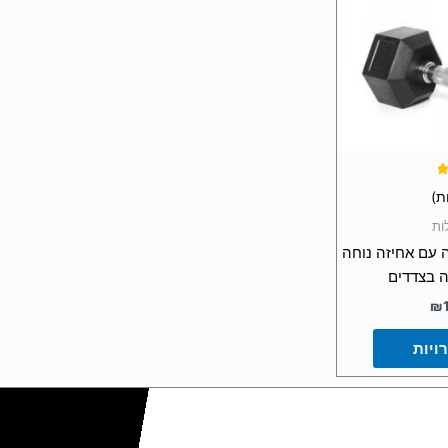
ור
שרויות
וד
צר
ות
עם אחיזה נוחה
נה בצדדים
₪
ויות