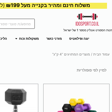
משלוח חינם ומהיר בקנייה מעל ₪199
(למע
Products
search
נות הספורט אונליין מספר 1 של ישראל
פתח משקול
יוגה ופילאטיס
מזרני כושר
משקולות וכוח
הליכו
עמוד הבית
/ מוצרים המתויגים “4 ק"ג”
למוצר
למו
זה
זה
יש
יש
מספר
מספ
סוגים.
סוגי