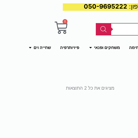
050-9695222
0
עגלת
קניות
פתח משחקים ופנאי
פתח שחייה וים
חימה
משחקים ופנאי
פיזיותרפיה
שחייה וים
ממוין
לפי
מציגים את כל ⁦2⁩ התוצאות
פופולריות