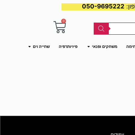
050-9695222
0
עגלת
קניות
פתח משחקים ופנאי
פתח שחייה וים
חימה
משחקים ופנאי
פיזיותרפיה
שחייה וים
עמודים