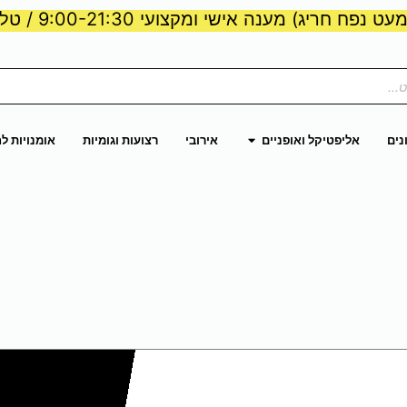
ט נפח חריג) מענה אישי ומקצועי 9:00-21:30 / טלפון:
ות וכוח
פתח אליפטיקל ואופניים
נים
אליפטיקל ואופניים
אירובי
רצועות וגומיות
אומנויות ל