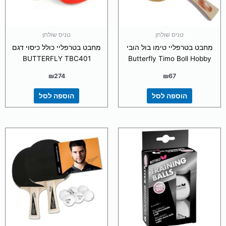
טניס שולחן
טניס שולחן
מחבט בטרפליי טימו בול הובי
מחבט בטרפליי כולל כיסוי דגם
BUTTERFLY TBC401
Butterfly Timo Boll Hobby
₪
274
₪
67
הוספה לסל
הוספה לסל