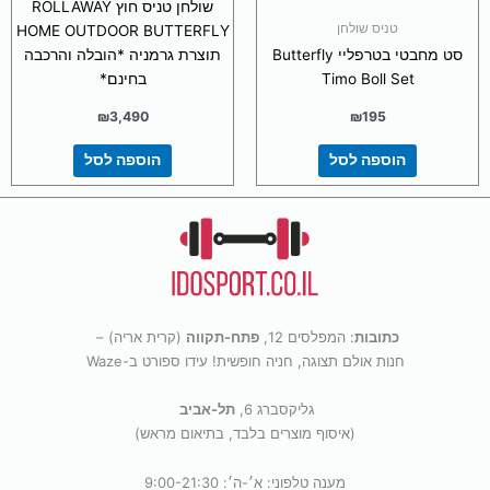
שולחן טניס חוץ ROLLAWAY
טניס שולחן
HOME OUTDOOR BUTTERFLY
סט מחבטי בטרפליי Butterfly
תוצרת גרמניה *הובלה והרכבה
Timo Boll Set
בחינם*
₪
3,490
₪
195
הוספה לסל
הוספה לסל
כתובות
: המפלסים 12,
פתח-תקווה
(קרית אריה) –
חנות אולם תצוגה, חניה חופשית! עידו ספורט ב-Waze
גליקסברג 6,
תל-אביב
(איסוף מוצרים בלבד, בתיאום מראש)
מענה טלפוני: א׳-ה׳: 9:00-21:30