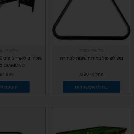
ניתן
לבחור
את
האפשרויות
בעמוד
המוצר
ביליארד וסנוקר
ביליארד וסנ
משולש פול במידות שונות לבחירה
שו
DIAMOND סופרליג
החל מ-
30
₪
1,999
₪
בחר/י אפשרויות
הוספה ל