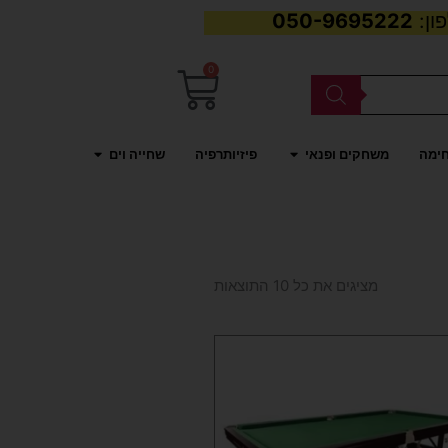
050-9695222
0
עגלת
קניות
פתח משחקים ופנאי
פתח שחייה וים
חימה
משחקים ופנאי
פיזיותרפיה
שחייה וים
ממוין
לפי
מציגים את כל ⁦10⁩ התוצאות
פופולריות