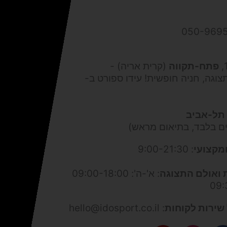
פתח-תקווה
(קרית אריה) -
צוגה, חניה חופשית! עידו ספורט ב-
תל-אביב
ים בלבד, בתיאום מראש)
מקצועי
: 9:00-21:30
 ואולם התצוגה
: א'-ה': 09:00-18:00
שירות לקוחות
: hello@idosport.co.il