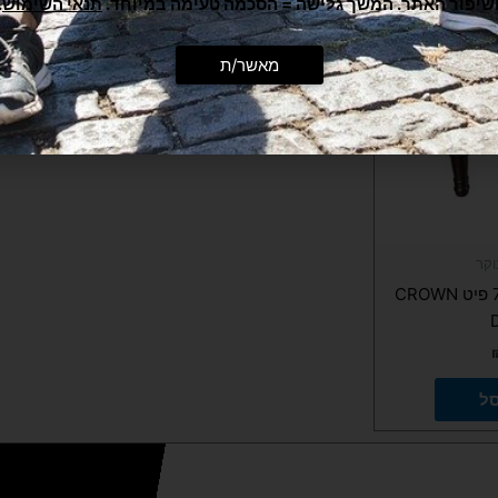
שיפור האתר. המשך גלישה = הסכמה טעימה במיוחד.
תנאי השימוש
.
מאשר/ת
וקר
שולחן סנוקר מקצועי 7 פיט CROWN
סל