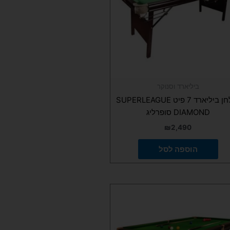
ביליארד וסנוקר
שולחן ביליארד 7 פיט SUPERLEAGUE
DIAMOND סופרליג
₪
2,490
הוספה לסל