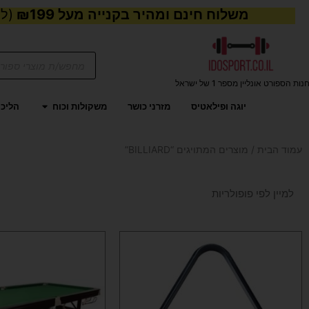
משלוח חינם ומהיר בקנייה מעל ₪199
(למע
Products
search
נות הספורט אונליין מספר 1 של ישראל
פתח משקול
יוגה ופילאטיס
מזרני כושר
משקולות וכוח
הליכו
עמוד הבית
/ מוצרים המתויגים “BILLIARD”
למוצר
זה
יש
מספר
סוגים.