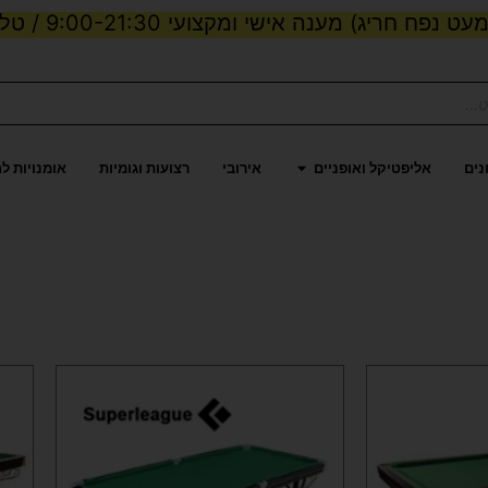
ט נפח חריג) מענה אישי ומקצועי 9:00-21:30 / טלפון:
ות וכוח
פתח אליפטיקל ואופניים
נים
אליפטיקל ואופניים
אירובי
רצועות וגומיות
אומנויות ל