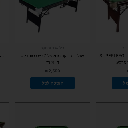
וקר
ביליארד וסנוקר
לחן ביליארד 6 פיט SUPERLEAGUE
שולחן סנוקר מתקפל 7 פיט סופרליג
דיימונד
₪
2,590
סל
הוספה לסל