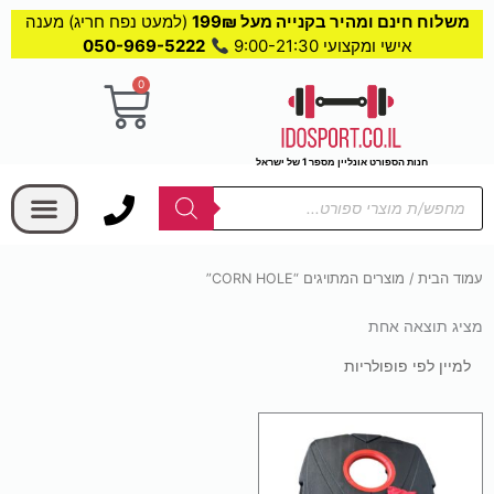
משלוח חינם ומהיר בקנייה מעל 199₪
(למעט נפח חריג) מענה
אישי ומקצועי 9:00-21:30
050-969-5222
0
עגלת
קניות
חנות הספורט אונליין מספר 1 של ישראל
בחר קטגוריה
Products
search
עמוד הבית
/ מוצרים המתויגים “CORN HOLE”
מציג תוצאה אחת