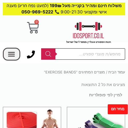
משלוח חינם ומהיר בקנייה מעל 199₪
(למעט נפח חריג) מענה
אישי ומקצועי 9:00-21:30
050-969-5222
0
עגלת
קניות
חנות הספורט אונליין מספר 1 של ישראל
בחר קטגוריה
Products
search
עמוד הבית
/ מוצרים המתויגים “EXERCISE BANDS”
מציגים את כל ⁦2⁩ התוצאות
ממוין
לפי
פופולריות
מחיר חם
למוצר
זה
יש