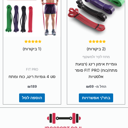
מספר
סוגים.
ניתן
לבחור
את
האפשרויות
בעמוד
המוצר
דורג
דורג
(2 ביקורות)
(1 ביקורות)
5.00
5.00
מתוך 5
מתוך 5
מתח לקיר ולמשקוף
גומיית אימון רינג (רצועת
FIT PRO
מתח/כוח) FIT PRO סופר
אלסטיות
סט 4 גומיות רינג, כוח ומתח
החל מ-
69
₪
189
₪
בחר/י אפשרויות
הוספה לסל