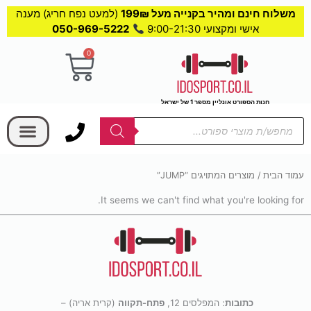
משלוח חינם ומהיר בקנייה מעל 199₪
(למעט נפח חריג) מענה
אישי ומקצועי 9:00-21:30
050-969-5222
0
עגלת
קניות
חנות הספורט אונליין מספר 1 של ישראל
בחר קטגוריה
Products
search
עמוד הבית
/ מוצרים המתויגים “JUMP”
It seems we can't find what you're looking for.
כתובות
: המפלסים 12,
פתח-תקווה
(קרית אריה) –