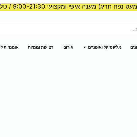
ט נפח חריג) מענה אישי ומקצועי 9:00-21:30 / טלפון:
ות וכוח
פתח אליפטיקל ואופניים
נים
אליפטיקל ואופניים
אירובי
רצועות וגומיות
אומנויות ל