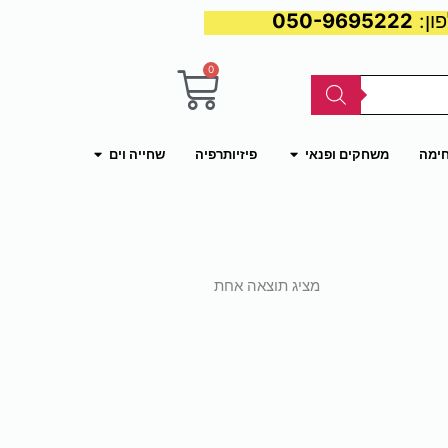
050-9695222
0
עגלת
קניות
פתח משחקים ופנאי
פתח שחייה וים
חימה
משחקים ופנאי
פיזיותרפיה
שחייה וים
מציג תוצאה אחת