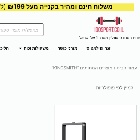
משלוח חינם ומהיר בקנייה מעל ₪199
(למע
Products
search
נות הספורט אונליין מספר 1 של ישראל
פתח משקול
יוגה ופילאטיס
מזרני כושר
משקולות וכוח
הליכו
עמוד הבית
/ מוצרים המתויגים “KINGSMITH”