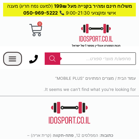
משלוח חינם ומהיר בקנייה מעל 199₪
(למעט נפח חריג) מענה
אישי ומקצועי 9:00-21:30
050-969-5222
0
עגלת
קניות
חנות הספורט אונליין מספר 1 של ישראל
בחר קטגוריה
Products
search
עמוד הבית
/ מוצרים המתויגים “MOBILE PLUS”
It seems we can't find what you're looking for.
כתובות
: המפלסים 12,
פתח-תקווה
(קרית אריה) –