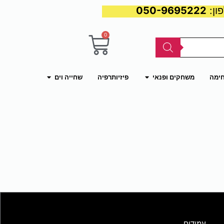
050-9695222
0
עגלת
קניות
פתח משחקים ופנאי
פתח שחייה וים
חימה
משחקים ופנאי
פיזיותרפיה
שחייה וים
עמודים