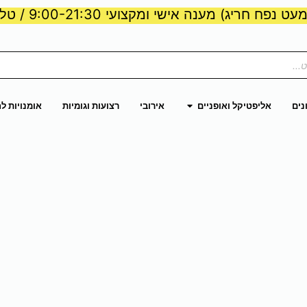
ט נפח חריג) מענה אישי ומקצועי 9:00-21:30 / טלפון:
ות וכוח
פתח אליפטיקל ואופניים
נים
אליפטיקל ואופניים
אירובי
רצועות וגומיות
אומנויות ל