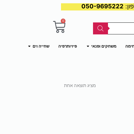
050-9695222
0
עגלת
קניות
פתח משחקים ופנאי
פתח שחייה וים
חימה
משחקים ופנאי
פיזיותרפיה
שחייה וים
מציג תוצאה אחת