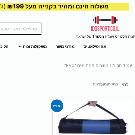
משלוח חינם ומהיר בקנייה מעל ₪199
(למע
Products
search
נות הספורט אונליין מספר 1 של ישראל
פתח משקול
יוגה ופילאטיס
מזרני כושר
משקולות וכוח
הליכו
עמוד הבית
/ מוצרים המתויגים “PVC”
למוצר
מבצע
זה
יש
מספר
סוגים.