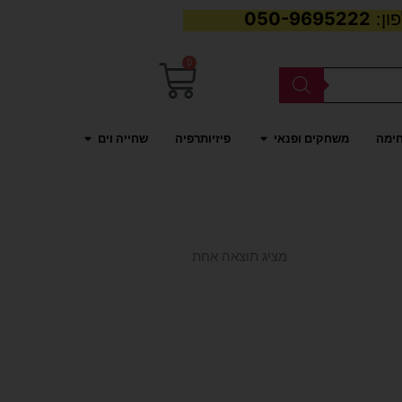
050-9695222
0
עגלת
קניות
פתח משחקים ופנאי
פתח שחייה וים
חימה
משחקים ופנאי
פיזיותרפיה
שחייה וים
מציג תוצאה אחת