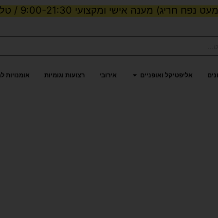
ט נפח חריג) מענה אישי ומקצועי 9:00-21:30 / טלפון:
ות וכוח
פתח אליפטיקל ואופניים
נים
אליפטיקל ואופניים
אירובי
רצועות וגומיות
אומנויות ל