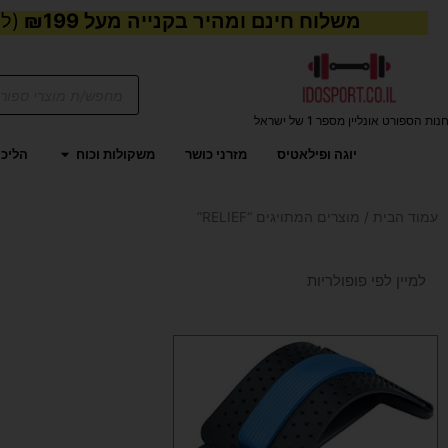
משלוח חינם ומהיר בקנייה מעל ₪199
(למע
Products
search
נות הספורט אונליין מספר 1 של ישראל
פתח משקול
יוגה ופילאטיס
מזרני כושר
משקולות וכוח
הליכו
עמוד הבית
/ מוצרים המתויגים “RELIEF”