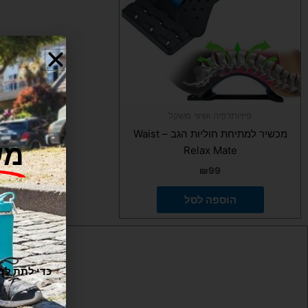
פיזיותרפיה ושיווי משקל
מכשיר למתיחת חוליות הגב – Waist
מש
Relax Mate
₪
99
הוספה לסל
ו
טלפון
: 050-9695222