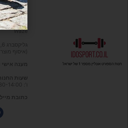
כתובות
:
המפלסים 12,
חנות ואולם ת
Waze
גליקסברג 6,
(איסוף מוצר
מענה אישי ו
חנות הספורט אונליין מספר 1 של ישראל
שעות החנות
ו': 09:30-14:00
כתובת מייל 