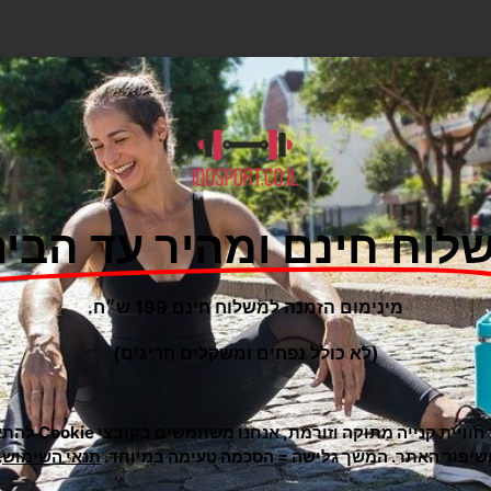
לוח חינם ומהיר עד הבית
מינימום הזמנה למשלוח חינם 199 ש״ח.
(לא כולל נפחים ומשקלים חריגים)
כדי לתת לך חוויית קנייה מ
שיפור האתר. המשך גלישה = הסכמה טעימה במיוחד.
תנאי השימוש
.