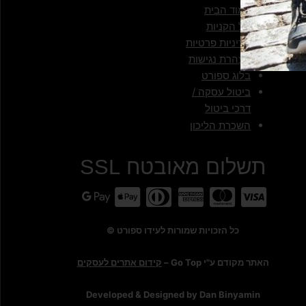
עמוד הבית
סל הקניות
מדיניות פרטיות
הצהרת נגישות
בלוג ספורט
ביטול עסקה /
דרכי ביטול
השכרת הליכון
תשלום מאובטח SSL
כל הזכויות שמורות לעידו ספורט ©
האתר מקודם ע"י Go Top –
קידום אתרים לעסקים
Developed & Designed by Dan Binyamin