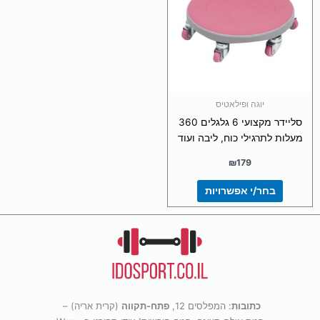
מספר
סוגים.
ניתן
לבחור
את
האפשרויות
בעמוד
יוגה ופילאטיס
המוצר
סליידר מקצועי 6 גלגלים 360
מעלות לתרגילי כוח, ליבה ועוד
₪
179
בחר/י אפשרויות
כתובות
: המפלסים 12,
פתח-תקווה
(קרית אריה) –