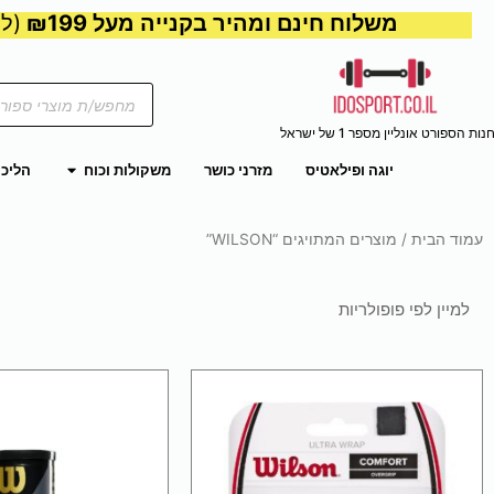
משלוח חינם ומהיר בקנייה מעל ₪199
(למע
Products
search
נות הספורט אונליין מספר 1 של ישראל
פתח משקול
יוגה ופילאטיס
מזרני כושר
משקולות וכוח
הליכו
עמוד הבית
/ מוצרים המתויגים “WILSON”
למוצר
זה
יש
מספר
סוגים.