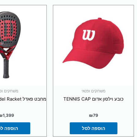
משחקים ופנאי
משחקים ופנ
כובע וילסון אדום TENNIS CAP
מחבט פאדל Bela Pro V3 Padel Racket
מש
₪
1,399
₪
79
הוספה לסל
הוספה ל