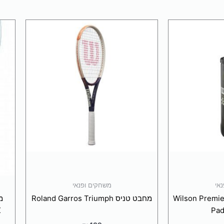
(לא כולל נפחים ומשקלים חריגים)
למוצר
זה
כדי לתת לך חוויית קנייה מ
יש
שיפור האתר. המשך גלישה = הסכמה טעימה במיוחד.
תנאי השימוש
.
מספר
סוגים.
מאשר/ת
ניתן
לבחור
את
האפשרויות
בעמוד
המוצר
אי
משחקים ופנאי
ז 3 כדורי פאדל – Wilson Premier
מחבט טניס Roland Garros Triumph
Pad
X
₪
489