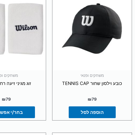
זה
יש
מספ
סוגי
ניתן
לבח
את
האפ
בעמ
המו
משחקים ופנאי
משחקים ופנ
כובע וילסון שחור TENNIS CAP
זוג מגיני זיעה רח
₪
79
₪
79
הוספה לסל
בחר/י אפשר