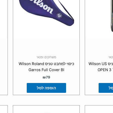
אי
משחקים ופנאי
מארז שלישיית כדורי טניס Wilson US
כיסוי למחבט טניס Wilson Roland
Garros Full Cover Bl
OPEN 3 
₪
79
סל
הוספה לסל
צר