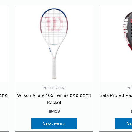
אי
משחקים ופנאי
מחבט טניס Wilson Allure 105 Tennis
Racket
לוח חינם ומהיר עד הבית
₪
459
סל
הוספה לסל
מינימום הזמנה למשלוח חינם 199 ש״ח.