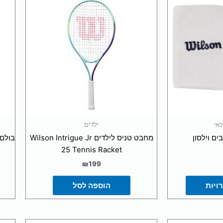
ר
ם.
ור
שרויות
וד
צר
אי
ילדים
בים וילסון
מחבט טניס לילדים Wilson Intrigue Jr
25 Tennis Racket
₪
199
ויות
הוספה לסל