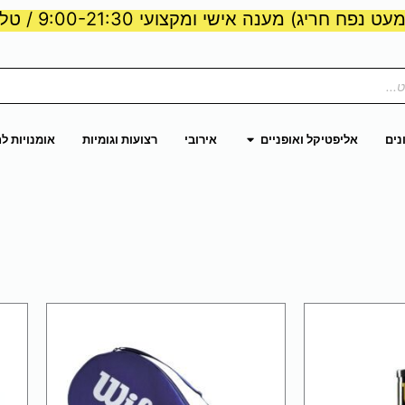
ט נפח חריג) מענה אישי ומקצועי 9:00-21:30 / טלפון:
ות וכוח
פתח אליפטיקל ואופניים
נים
אליפטיקל ואופניים
אירובי
רצועות וגומיות
אומנויות ל