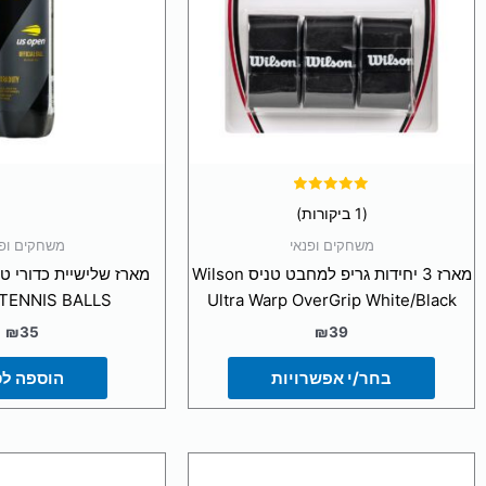
ניתן
לבחור
את
האפשרויות
בעמוד
המוצר
דורג
(1 ביקורות)
5.00
מתוך 5
משחקים ופנאי
משחקים ופנ
מארז 3 יחידות גריפ למחבט טניס Wilson
TENNIS BALLS
Ultra Warp OverGrip White/Black
₪
35
₪
39
בחר/י אפשרויות
הוספה ל
למו