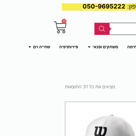
050-9695222
0
עגלת
קניות
פתח משחקים ופנאי
פתח שחייה וים
חימה
משחקים ופנאי
פיזיותרפיה
שחייה וים
ממוין
לפי
מציגים את כל ⁦31⁩ התוצאות
פופולריות