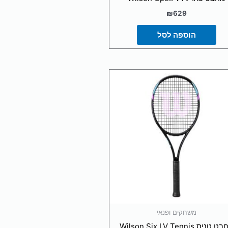
₪
629
הוספה לסל
משחקים ופנאי
מחבט טניס Wilson Six LV Tennis