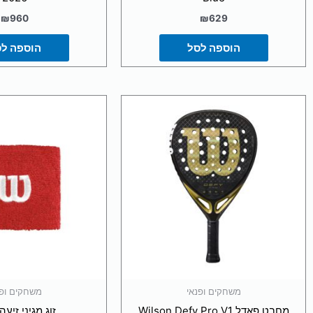
₪
960
₪
629
הוספה לסל
הוספה ל
משחקים ופנאי
משחקים ופנ
מחבט פאדל Wilson Defy Pro V1
זוג מגיני זיעה 