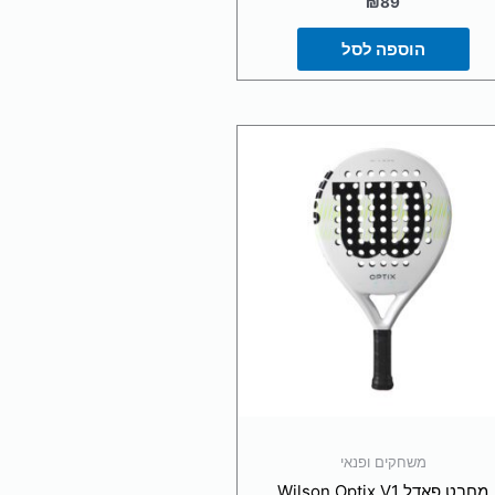
הוספה לסל
משחקים ופנאי
מחבט פאדל Wilson Optix V1