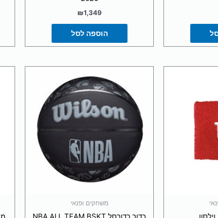
₪
1,349
סל
הוספה לסל
אי
משחקים ופנאי
וילסון
כדור כדורסל NBA ALL TEAM BSKT