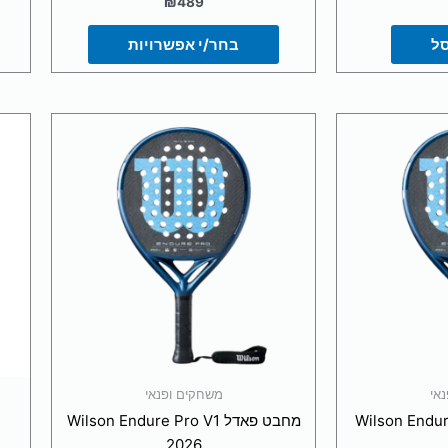
סל
בחר/י אפשרויות
אי
משחקים ופנאי
Wilson Endure LS V
מחבט פאדל Wilson Endure Pro V1
2026