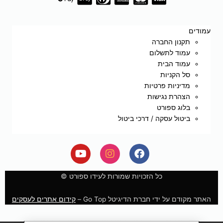
עמודים
תקנון החברה
עמוד לתשלום
עמוד הבית
סל הקניות
מדיניות פרטיות
הצהרת נגישות
בלוג ספורט
ביטול עסקה / דרכי ביטול
Y
I
F
o
n
a
u
s
c
e
t
t
כל הזכויות שמורות לעידו ספורט ©
u
a
b
b
g
o
האתר מקודם על ידי חברת הדיגיטל Go Top –
קידום אתרים לעסקים
e
r
o
a
k