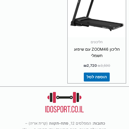
הליכונים
הליכון ZOOM46 עם שיפוע
חשמלי
₪
2,720
₪
3,590
הוספה לסל
כתובות
: המפלסים 12,
פתח-תקווה
(קרית אריה) –