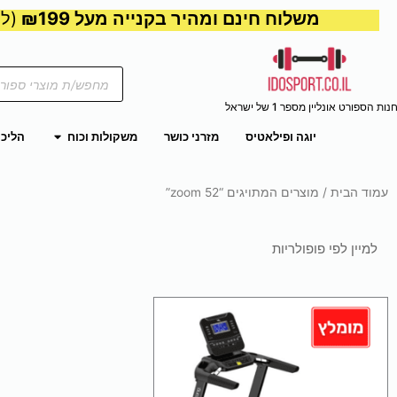
משלוח חינם ומהיר בקנייה מעל ₪199
(למע
Products
search
נות הספורט אונליין מספר 1 של ישראל
פתח משקול
יוגה ופילאטיס
מזרני כושר
משקולות וכוח
הליכו
עמוד הבית
/ מוצרים המתויגים “zoom 52”