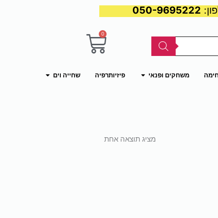
050-9695222
0
עגלת
קניות
פתח משחקים ופנאי
פתח שחייה וים
חימה
משחקים ופנאי
פיזיותרפיה
שחייה וים
מציג תוצאה אחת