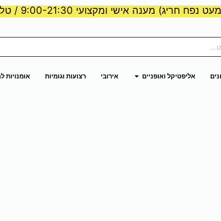
ט נפח חריג) מענה אישי ומקצועי 9:00-21:30 / טלפון:
ות וכוח
פתח אליפטיקל ואופניים
נים
אליפטיקל ואופניים
אירובי
רצועות וגומיות
אומנויות ל