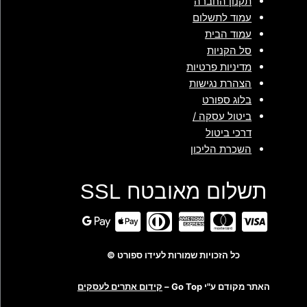
תקנון החברה
עמוד לתשלום
עמוד הבית
סל הקניות
מדיניות פרטיות
הצהרת נגישות
בלוג ספורט
ביטול עסקה /
דרכי ביטול
השכרת הליכון
תשלום מאובטח SSL
כל הזכויות שמורות לעידו ספורט ©
האתר מקודם ע"י Go Top –
קידום אתרים לעסקים