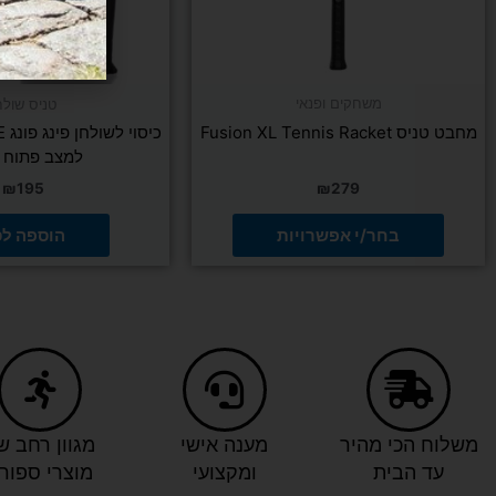
האפשרויות
בעמוד
המוצר
משחקים ופנאי
טניס שולח
מחבט טניס Fusion XL Tennis Racket
למצב פתוח ו
₪
195
₪
279
בחר/י אפשרויות
הוספה ל
משלוח הכי מהיר
מענה אישי
מגוון רחב ש
עד הבית
ומקצועי
מוצרי ספור