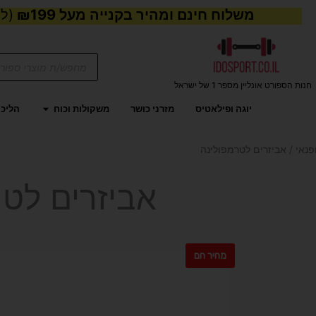
משלוח חינם ומהיר בקנייה מעל ₪199
(למע
Products
search
חנות הספורט אונליין מספר 1 של ישראל
פתח משקול
יוגה ופילאטיס
מזרני כושר
משקולות וכוח
הליכו
פנאי
/ אביזרים לטרמפולינה
אביזרים לטר
מחיר חם