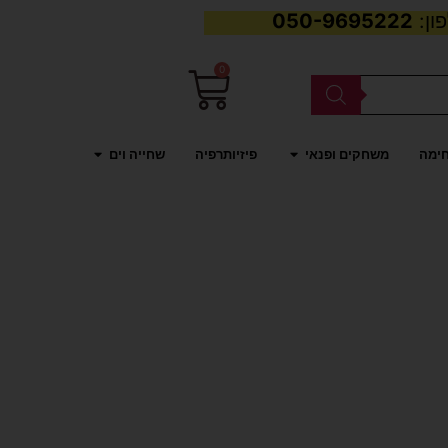
050-9695222
0
עגלת
קניות
פתח משחקים ופנאי
פתח שחייה וים
חימה
משחקים ופנאי
פיזיותרפיה
שחייה וים