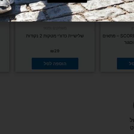
משחקים ופנאי
ן
כיסוי לשולחן פינג פונג SCORE – מתאים
שלישיית כדורי מטקות 2 נקודות
סגור
₪
29
סל
הוספה לסל
ל
ט