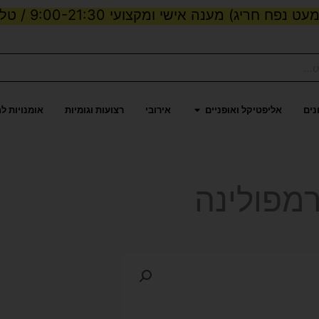
ט נפח חריג) מענה אישי ומקצועי 9:00-21:30 / טלפון:
ות וכוח
פתח אליפטיקל ואופניים
נים
אליפטיקל ואופניים
אירובי
רצועות וגומיות
אומנויות ל
מפולינה