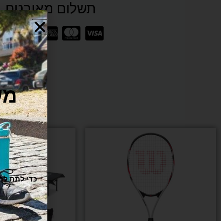
תשלום מאובטח SSL
מש
למוצר
זה
יש
מספר
סוגים.
ו
ניתן
לבחור
את