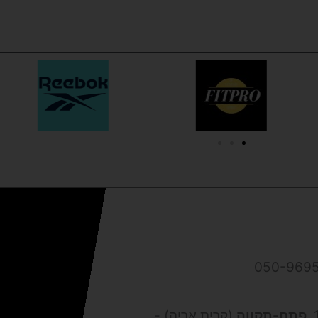
פתח-תקווה
(קרית אריה) -