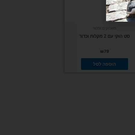
משחקים ופנאי
סט הוקי עם 2 מקלות וכדור
₪
79
הוספה לסל