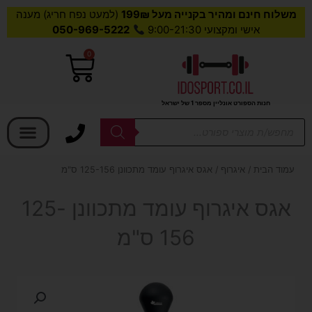
משלוח חינם ומהיר בקנייה מעל 199₪
(למעט נפח חריג) מענה
אישי ומקצועי 9:00-21:30
050-969-5222
0
עגלת
קניות
חנות הספורט אונליין מספר 1 של ישראל
בחר קטגוריה
Products
search
עמוד הבית
/
איגרוף
/ אגס איגרוף עומד מתכוונן 125-156 ס"מ
אגס איגרוף עומד מתכוונן 125-
156 ס"מ