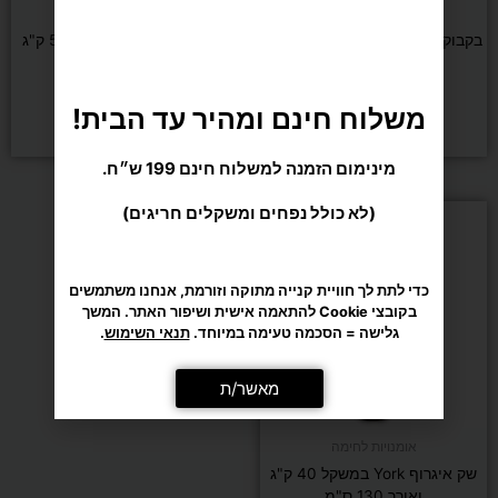
אומנויות לחימה
אומנויות לחימה
בקבוק תרמי 500 מ"ל זברה שומר
שק איגרוף York במשקל 50 ק"ג
חום קור
ואורך 145 ס"מ
₪
1,090
₪
55
משלוח חינם ומהיר עד הבית!
הוספה לסל
הוספה לסל
מינימום הזמנה למשלוח חינם 199 ש״ח.
(לא כולל נפחים ומשקלים חריגים)
כדי לתת לך חוויית קנייה מתוקה וזורמת, אנחנו משתמשים
בקובצי Cookie להתאמה אישית ושיפור האתר. המשך
גלישה = הסכמה טעימה במיוחד.
תנאי השימוש
.
מאשר/ת
אומנויות לחימה
שק איגרוף York במשקל 40 ק"ג
ואורך 130 ס"מ