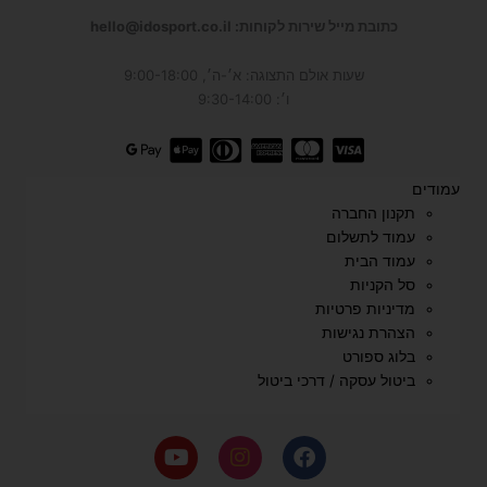
כתובת מייל שירות לקוחות: hello@idosport.co.il
שעות אולם התצוגה: א׳-ה׳, 9:00-18:00
ו׳: 9:30-14:00
עמודים
תקנון החברה
עמוד לתשלום
עמוד הבית
סל הקניות
מדיניות פרטיות
הצהרת נגישות
בלוג ספורט
ביטול עסקה / דרכי ביטול
Y
I
F
o
n
a