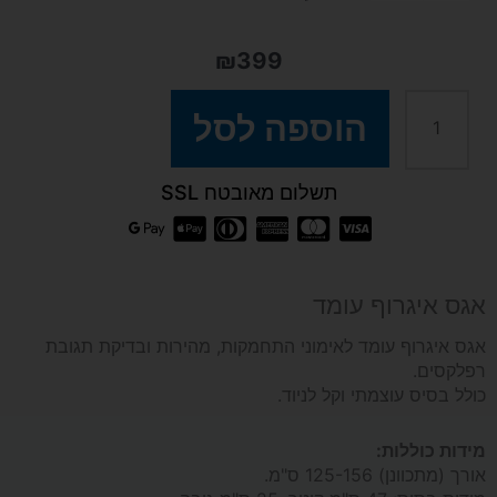
₪
399
כמות
הוספה לסל
של
תשלום מאובטח SSL
אגס
איגרוף
אגס איגרוף עומד
עומד
אגס איגרוף עומד לאימוני התחמקות, מהירות ובדיקת תגובת
רפלקסים.
כולל בסיס עוצמתי וקל לניוד.
מתכוונן
מידות כוללות:
125-
אורך (מתכוונן) 125-156 ס"מ.