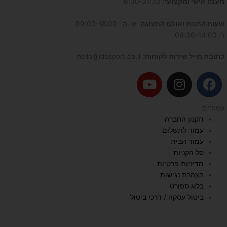
מענה אישי ומקצועי
: 9:00-21:30
שעות החנות ואולם התצוגה
: א'-ה': 09:00-18:00
ו': 09:30-14:00
כתובת מייל שירות לקוחות
: hello@idosport.co.il
Y
I
F
o
n
a
u
s
c
עמודים
t
t
e
תקנון החברה
u
a
b
עמוד לתשלום
b
g
o
עמוד הבית
e
r
o
סל הקניות
a
k
מדיניות פרטיות
הצהרת נגישות
m
בלוג ספורט
ביטול עסקה / דרכי ביטול