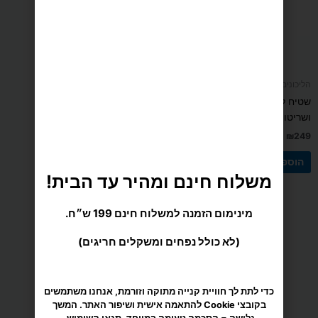
דורג
(4 ביקורות)
5.00
מתוך 5
הליכונים
משלוח חינם ומהיר עד הבית!
שטיח למכשירי כושר המונע רעש
ושריטות עשוי גומי
מינימום הזמנה למשלוח חינם 199 ש״ח.
₪
249
(לא כולל נפחים ומשקלים חריגים)
הוספה לסל
כדי לתת לך חוויית קנייה מתוקה וזורמת, אנחנו משתמשים
בקובצי Cookie להתאמה אישית ושיפור האתר. המשך
גלישה = הסכמה טעימה במיוחד.
תנאי השימוש
.
מאשר/ת
משלוח הכי מהיר עד הבית