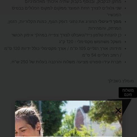
מתקן לבקבוק, ובנוסף בקבוק שתיה איכותי מאלומיניום
שני גלגלים לצורך הזזת המוצר ממקום למקום הכלולים בבסיס
המכשיר
מסך דיגיטלי
המציג את נתוני דופק הגוף, כמות הקלוריות, הזמן,
המרחק, והמהירות
כן להנחת טלפון נייד/טאבלט לצורך צפייה במהלך אימון הכושר
משקל משתמש מקסימלי : 120 ק"ג
מידות: אורך רגליים 105 ס"מ / אורך מקסימלי כולל ידיות 120 ס"מ
/ רוחב רגליים 54 ס"מ
חברת עידו ספורט מציעה משלוח והרכבה בעלות של 250 ש"ח.
מומלץ בשבילך
משלוח
חינם