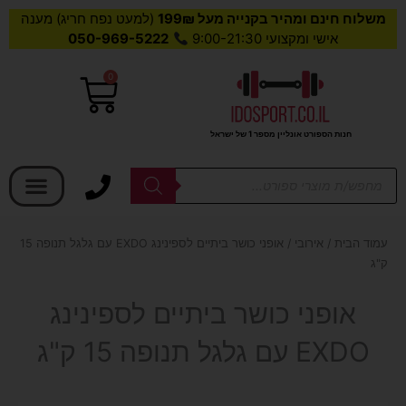
משלוח חינם ומהיר בקנייה מעל 199₪
(למעט נפח חריג) מענה
אישי ומקצועי 9:00-21:30
050-969-5222
0
עגלת
קניות
חנות הספורט אונליין מספר 1 של ישראל
בחר קטגוריה
Products
search
עמוד הבית
/
אירובי
/ אופני כושר ביתיים לספינינג EXDO עם גלגל תנופה 15
ק"ג
אופני כושר ביתיים לספינינג
EXDO עם גלגל תנופה 15 ק"ג