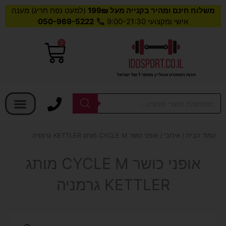
משלוח חינם ומהיר בקנייה מעל 199₪
(למעט נפח חריג) מענה
אישי ומקצועי 9:00-21:30
050-969-5222
0
עגלת
קניות
חנות הספורט אונליין מספר 1 של ישראל
בחר קטגוריה
Products
search
עמוד הבית
/
אירובי
/ אופני כושר CYCLE M מותג KETTLER גרמניה
אופני כושר CYCLE M מותג
KETTLER גרמניה