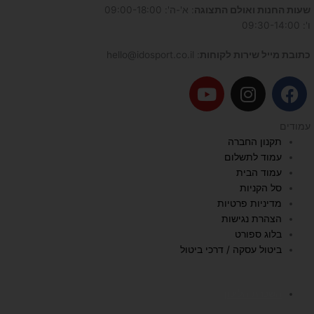
שעות החנות ואולם התצוגה
: א'-ה': 09:00-18:00
ו': 09:30-14:00
כתובת מייל שירות לקוחות
: hello@idosport.co.il
Y
I
F
o
n
a
u
s
c
עמודים
t
t
e
תקנון החברה
u
a
b
עמוד לתשלום
b
g
o
עמוד הבית
e
r
o
סל הקניות
a
k
מדיניות פרטיות
הצהרת נגישות
m
בלוג ספורט
ביטול עסקה / דרכי ביטול
השכרת הליכון