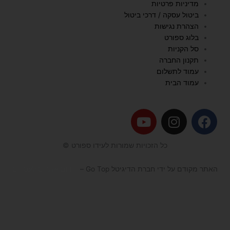
מדיניות פרטיות
ביטול עסקה / דרכי ביטול
הצהרת נגישות
בלוג ספורט
סל הקניות
תקנון החברה
עמוד לתשלום
עמוד הבית
Y
I
F
o
n
a
u
s
c
כל הזכויות שמורות לעידו ספורט ©
t
t
e
u
a
b
האתר מקודם על ידי חברת הדיגיטל Go Top –
קידום אתרים לעסקים
b
g
o
e
r
o
a
k
m