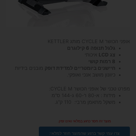
אופני הכושר
CYCLE M
מותג KETTLER
גלגל תנופה 6 קילוגרם
צג
LCD
איכותי
8 רמות קושי
חיישנים ביומטריים למדידת דופק
מובנים בידיות
כיוונון מושב אנכי ואופקי.
מפרט טכני של אופני הכושר CYCLE M:
מידות : א-80 ר-60 ג-144 ס"מ
משקל מתאמן מרבי: 110 ק"ג.
מוצר זה חסר כרגע במלאי ואינו זמין.
צרו עמי קשר ברגע שהמוצר חוזר למלאי: