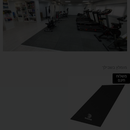
מומלץ בשבילך
משלוח
חינם