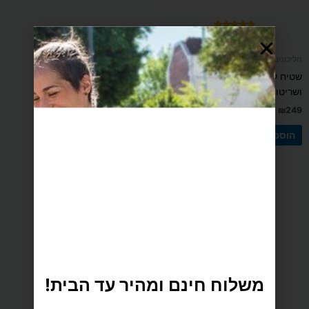
דורג
(4 ביקורות)
5.00
מתוך 5
הליכונים
שטיח למכשירי כושר המונע רעש
ושריטות עשוי גומי
₪
249
הוספה לסל
משלוח חינם ומהיר עד הבית!
מינימום הזמנה למשלוח חינם 199 ש״ח.
משלוח הכי מהיר עד הבית
(לא כולל נפחים ומשקלים חריגים)
כדי לתת לך חוויית קנייה מתוקה וזורמת, אנחנו משתמשים