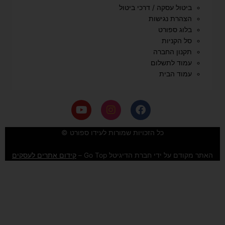
ביטול עסקה / דרכי ביטול
הצהרת נגישות
בלוג ספורט
סל הקניות
תקנון החברה
עמוד לתשלום
עמוד הבית
Y
I
F
o
n
a
u
s
c
e
t
t
כל הזכויות שמורות לעידו ספורט ©
u
a
b
b
g
o
האתר מקודם על ידי חברת הדיגיטל Go Top –
קידום אתרים לעסקים
e
r
o
a
k
m