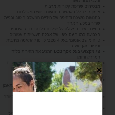
ובעלי מכוני כושר
מבטיחים שריפת קלוריות מרבית
אימון גוף כולל באמצעות תנועות דיווש המשולבות
בתנועות משיכה ודחיפה של הידיים המשלב חיטוב ובניית
שריר במכשיר אחד
בנויים באיכות מעולה על שילדת פלדה כבדה ואיכותית
הצבועה בתנור עם ציפוי של אבקה תעשייתית אטומים
טווח מושב אנטומי בעל 4 מצבי כיוונון להתאמה מירבית
וריפוד מוגן הזעה
צג מקצועי בעל מסך LCD
המציג את מהירות סל"ד
המרחק והזמן
8 אופציות אימון
הכוללות גם אימוני אינטרוולים אישיים
או מובנים בעצימויות שונות ואימוני מטרות מרחק זמן
קלוריות ודופק
פועלים על התנגדות אוויר ומתאימים לכל סוגי ורמות
המתאמנים כשההתנגדות גדלה אוטומטית ככל שהמתאמן
מדווש במהירות
רמות אימון שונות וכמעט בלתי מוגבלות ומתאימות ביותר
למטרת שריפת קלוריות
אפשרות לאימון פלג הגוף העליון
בלבד ע"י הנחת
הרגליים על מדרכים סטטיים שאינם מפעילים את גלגל