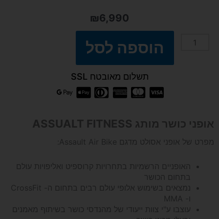
₪
6,990
הוספה לסל
כמות
של
תשלום מאובטח SSL
אופני
כושר
אופני כושר מותג ASSUALT FITNESS
Assault
מפרט של אופני אסולט מדגם Assault Air Bike:
Air
האופניים הרשמיות בתחרויות קרוספיט ואליפויות עולם
בתחום הכושר
נמצאים בשימוש אלופי עולם רבים בתחום ה- CrossFit
Bike
ו- MMA
עוצבו ע"י צוות ייעודי של מהנדסי כושר בשיתוף מאמנים