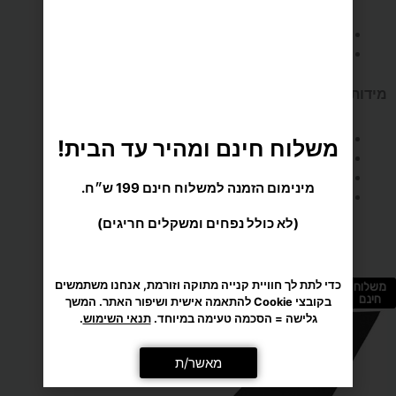
התנופה
כולל גלגלים לניוד קל
משקל מתאמן מקסימלי : 159 ק"ג.
מידות
:
משלוח חינם ומהיר עד הבית!
אורך – 130 ס"מ
רוחב – 61 ס"מ
מינימום הזמנה למשלוח חינם 199 ש״ח.
גובה – 125 ס"מ
(לא כולל נפחים ומשקלים חריגים)
משקל – 44.5 ק"ג.
מומלץ בשבילך
כדי לתת לך חוויית קנייה מתוקה וזורמת, אנחנו משתמשים
בקובצי Cookie להתאמה אישית ושיפור האתר. המשך
משלוח
גלישה = הסכמה טעימה במיוחד.
תנאי השימוש
.
חינם
מאשר/ת