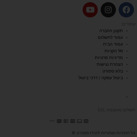
Y
I
F
o
n
a
u
s
c
עמודים
t
t
e
תקנון החברה
u
a
b
עמוד לתשלום
b
g
o
עמוד הבית
e
r
o
סל הקניות
a
k
מדיניות פרטיות
הצהרת נגישות
m
בלוג ספורט
ביטול עסקה / דרכי ביטול
השכרת הליכון
תשלום מאובטח SSL
כל הזכויות שמורות לעידו ספורט ©