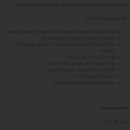
אופני ספינינג ביתיים איכותיות עם גלגל תנופה במשקל של 8 ק"ג!
כמו כן, האופניים כוללים:
מערכת לקביעת עוצמת האימון ורמת ההתנגדות של גלגל התנופה
אפשרות להתאמת גובה הכידון וגובה הכיסא
מסך דיגיטלי המציג את נתוני המהירות, מרחק, זמן ושריפת
הקלוריות
שני גלגלים לניוד קל בין בבית
גומי המונע החלקה ומפשר את היציבות
פדלים הכוללים תופסני בטיחות לנעליים
3 תוכניות אימון לבחירה
משקל מתאמן מקסימלי של 100 ק"ג.
מידות המכשיר:
אורך 0.85 מ’.