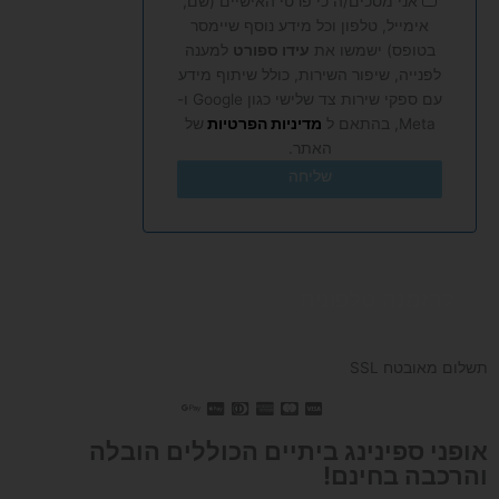
אני מסכים/ה כי פרטי האישיים (שם,
אימייל, טלפון וכל מידע נוסף שיימסר
בטופס) ישמשו את
עידו ספורט
למענה
לפנייה, שיפור השירות, כולל שיתוף מידע
עם ספקי שירות צד שלישי כגון Google ו-
Meta, בהתאם ל
מדיניות הפרטיות
של
האתר.
שליחה
להזמנה טלפונית
תשלום מאובטח SSL
אופני ספינינג ביתיים הכוללים הובלה
והרכבה בחינם!