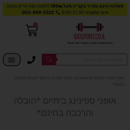
משלוח חינם ומהיר בקנייה מעל 199₪
(למעט נפח חריג) מענה
אישי ומקצועי 9:00-21:30
050-969-5222
0
עגלת
קניות
חנות הספורט אונליין מספר 1 של ישראל
בחר קטגוריה
Products
search
עמוד הבית
/
אליפטיקל ואופניים
/ אופני ספינינג ביתיים *הובלה והרכבה
בחינם*
אופני ספינינג ביתיים *הובלה
והרכבה בחינם*