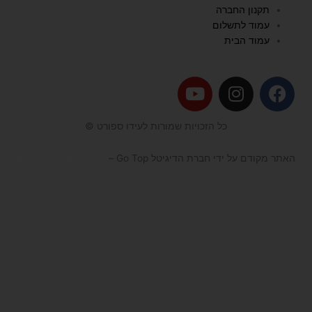
תקנון החברה
עמוד לתשלום
עמוד הבית
Y
I
F
o
n
a
u
s
c
כל הזכויות שמורות לעידו ספורט ©
t
t
e
u
a
b
האתר מקודם על ידי חברת הדיגיטל Go Top –
קידום אתרים לעסקים
b
g
o
e
r
o
a
k
m