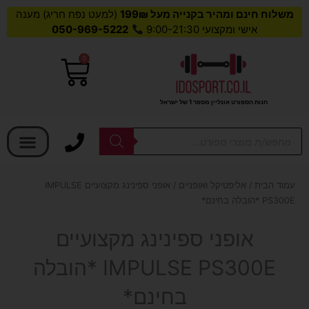
משלוח חינם ומהיר בקנייה מעל 199₪
(למעט נפח חריג) מענה
אישי ומקצועי 9:00-21:30
050-969-5222
0
עגלת
קניות
חנות הספורט אונליין מספר 1 של ישראל
בחר קטגוריה
Products
search
עמוד הבית
/
אליפטיקל ואופניים
/ אופני ספינינג מקצועיים IMPULSE
PS300E *הובלה בחינם*
אופני ספינינג מקצועיים
IMPULSE PS300E *הובלה
בחינם*