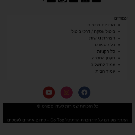
עמודים
מדיניות פרטיות
ביטול עסקה / דרכי ביטול
הצהרת נגישות
בלוג ספורט
סל הקניות
תקנון החברה
עמוד לתשלום
עמוד הבית
Y
I
F
o
n
a
u
s
c
e
t
t
כל הזכויות שמורות לעידו ספורט ©
u
a
b
b
g
o
האתר מקודם על ידי חברת הדיגיטל Go Top –
קידום אתרים לעסקים
e
r
o
a
k