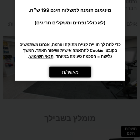
הזמנות לאילת והערבה יעשו בתיאום טלפוני בלבד עם
חברת עידו ספורט.
מינימום הזמנה למשלוח חינם 199 ש״ח.
(לא כולל נפחים ומשקלים חריגים)
אולם התצוגה המהמם שלנו ברחוב המפלסים 12, פתח-תקווה:
כדי לתת לך חוויית קנייה מתוקה וזורמת, אנחנו משתמשים
בקובצי Cookie להתאמה אישית ושיפור האתר. המשך
גלישה = הסכמה טעימה במיוחד.
תנאי השימוש
.
מאשר/ת
מומלץ בשבילך
משלוח
חינם