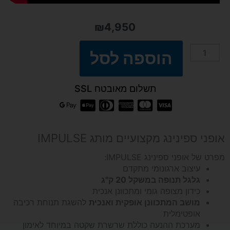
₪
4,950
הוספה לסל
כמות
של
תשלום מאובטח SSL
אופני
ספינינג
אופני ספינינג מקצועיים מותג IMPULSE
מקצועיים
מפרט של אופני ספינינג IMPULSE:
עיצוב ארגונומי מתקדם
גלגל תנופה במשקל 20 ק"ג
IMPULSE
כידון מצופה גומי ומתכוונן אנכית
מושב המתכוונן אופקית ואנכית
להשגת תנוחת רכיבה
PS300E
אופטימלית
מערכת ההנעה כוללת שרשרת שקטה במיוחד לאימון