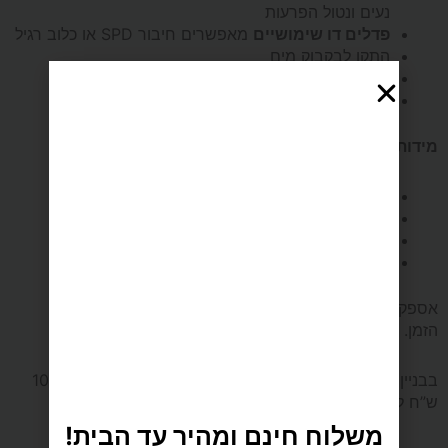
*הובלה
נעים ונטול הפרעות
פדלים דו שימושיים
מאפשרים חיבור SPD או כלוב רגיל
התקן לבקבוק מים
בחינם*
גלגלים לניוד קל מנקודה לנקודה
משקל מתאמן מקסימלי:
150 קילוגרם.
מידות ומשקל המוצר:
מידות אורך:
120
מידות רוחב:
53
מידות גובה:
111
משקל:
60 ק"ג.
אספקה מהירה עד 5 ימי עסקים כולל הובלה והרכבה באותו
הזמן.
בבניין ללא מעלית מקומה 2 ומעלה יש תוספת הובלה של 100
ש”ח לכל קומה.
משלוח חינם ומהיר עד הבית!