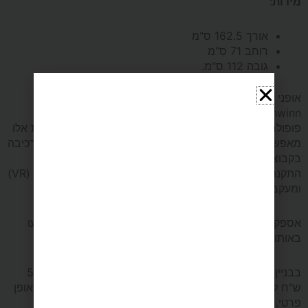
מידות
:
אורך 162.5 ס"מ
רוחב 71 ס"מ
גובה 112 ס"מ.
אופני כושר משוכללים עם משענת גב דגם 510R מבית
Schwinn – הנמכרים ביותר שיתוף עם אפליקציות רכיבה
פופולריות כגון: Explore the world, Zwift ועוד. אפליקציות אלו
מאפשרות רכיבה בהדמיית נופים מרהיבים ברחבי העולם, רכיבה
בקבוצות משותפות בזמן אמת, תחרויות עם רוכבים אחרים
התקנה מהירה בסמארטפון/טאבלט/משקפי מציאות מדומה (VR)
ומעקב נתונים Online.
אספקה מהירה עד 5 ימי עסקים – ההובלה וההרכבה יתבצעו
באותו מועד.
בבניין ללא מעלית מקומה 2 ומעלה יש תוספת הובלה של 50
ש"ח לכל קומה. מעל קומה 4 ללא מעלית, יש להזמין מנוף באופן
פרטי.
משלוח חינם ומהיר עד הבית!