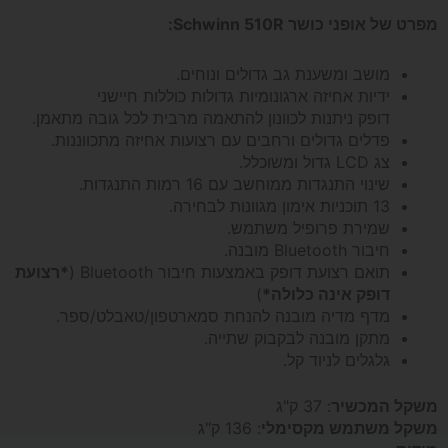
מפרט של אופני כושר Schwinn 510R:
עם
מושב ומשענת גב גדולים ונוחים.
ידיות אחיזה ארגונומיות גדולות כוללות חיישני
16
דופק ניתנות לכוונון להתאמה מרבית לכל גובה מתאמן.
פדלים גדולים ורחבים עם רצועות אחיזה מתכווננות.
רמות
צג LCD גדול ומשוכלל.
שינוי התנגדות ממוחשב עם 16 רמות התנגדות.
התנגדות
13 תוכניות אימון מגוונות לבחירה.
שמירת פרופיל משתמש.
חיבור Bluetooth מובנה.
תואם רצועת דופק באמצעות חיבור Bluetooth (
*רצועת
דופק אינה כלולה*
)
מדף מדיה מובנה להנחת סמארטפון/טאבלט/ספר.
מתקן מובנה לבקבוק שתייה.
גלגלים לניוד קל.
משקל המכשיר
: 37 ק"ג
משקל משתמש מקסימלי
: 136 ק"ג