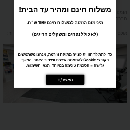
הזמנות לאילת והערבה יעשו בתיאום טלפוני בלבד עם
מינימום הזמנה למשלוח חינם 199 ש״ח.
חברת עידו ספורט.
(לא כולל נפחים ומשקלים חריגים)
אולם התצוגה המהמם שלנו ברחוב המפלסים 12, פתח-תקווה:
כדי לתת לך חוויית קנייה מתוקה וזורמת, אנחנו משתמשים
בקובצי Cookie להתאמה אישית ושיפור האתר. המשך
גלישה = הסכמה טעימה במיוחד.
תנאי השימוש
.
מאשר/ת