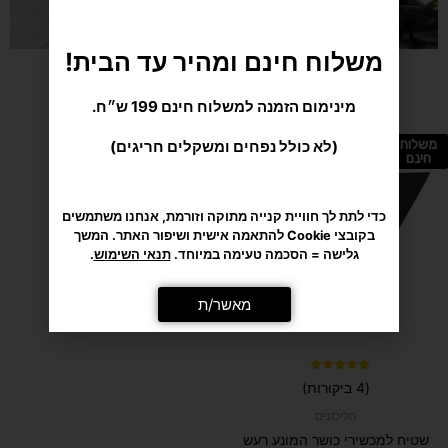
משלוח חינם ומהיר עד הבית!
מינימום הזמנה למשלוח חינם 199 ש״ח.
מומלץ בשבילך
(לא כולל נפחים ומשקלים חריגים)
משלוח
חינם
כדי לתת לך חוויית קנייה מתוקה וזורמת, אנחנו משתמשים
בקובצי Cookie להתאמה אישית ושיפור האתר. המשך
גלישה = הסכמה טעימה במיוחד.
תנאי השימוש
.
מאשר/ת
דורג
(4 ביקורות)
5.00
מתוך 5
הליכונים
שטיח למכשירי כושר המונע רעש