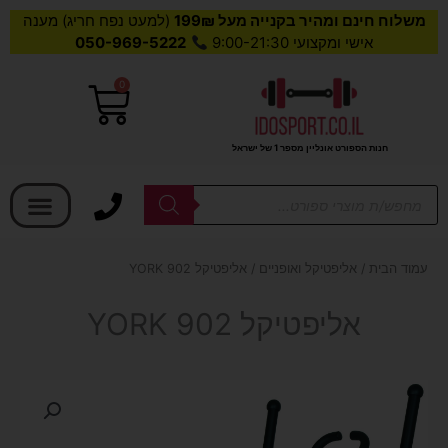
משלוח חינם ומהיר בקנייה מעל 199₪
(למעט נפח חריג) מענה
אישי ומקצועי 9:00-21:30
050-969-5222
0
עגלת
קניות
חנות הספורט אונליין מספר 1 של ישראל
בחר קטגוריה
Products
search
עמוד הבית
/
אליפטיקל ואופניים
/ אליפטיקל YORK 902
אליפטיקל YORK 902