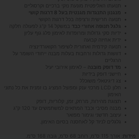
תנועתו האליפטית מונעת נזקי ברכיים וקרסוליים
מנגנון התנגדות מגנטית בעל 8 דרגות קושי
תנועה חרישית ורציפה בכל דרגות הקושי
גלגל תנופה אחורי כבד
במשקל 14 ק"ג לפעולה חלקה
ידיות סקי גדולות ומרופדות לאימון פלג גוף עליון
ידית אחיזה קבועה
תנועה קידמית ואחורית לשיפור הקואורדינציה
דוושות גדולות ורחבות בעלות מבנה ייחודי השומר על
הרגליים
מד דופק מובנה
– לאימון אירובי יעיל
חיישני דופק בידיות
צג דיגיטאלי משוכלל
חלון LCD מרכזי ענק ומפוצל המציג בו זמנית את כל נתוני
האימון
תצוגת מהירות, מרחק, זמן, קלוריות, דופק
מבנה מסיבי וכבד המתאים למשתמשים עד 120 ק"ג
עיצוב חדשני וגימור מפואר
גלגלים לניוד קל לאחסנה בסיום האימון.
מידות
: אורך 115 ס"מ, רוחב 68 ס"מ, גובה 168 ס"מ.