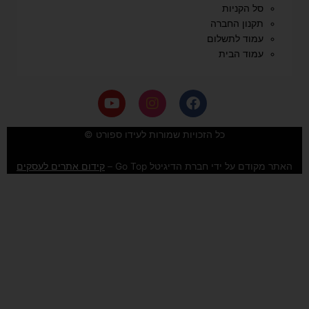
סל הקניות
תקנון החברה
עמוד לתשלום
עמוד הבית
Y
I
F
o
n
a
u
s
c
e
t
t
כל הזכויות שמורות לעידו ספורט ©
u
a
b
b
g
o
האתר מקודם על ידי חברת הדיגיטל Go Top –
קידום אתרים לעסקים
e
r
o
a
k
m