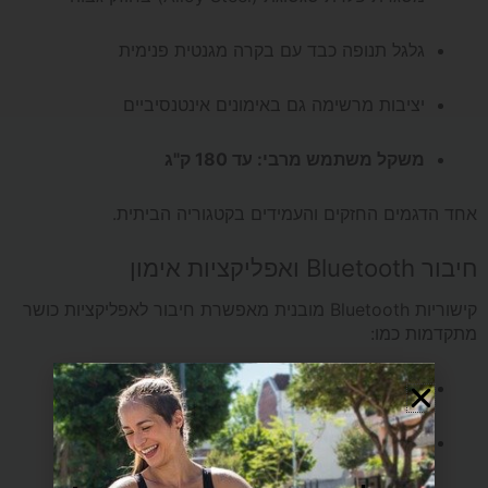
גלגל תנופה כבד עם בקרה מגנטית פנימית
יציבות מרשימה גם באימונים אינטנסיביים
משקל משתמש מרבי: עד 180 ק"ג
אחד הדגמים החזקים והעמידים בקטגוריה הביתית.
חיבור Bluetooth ואפליקציות אימון
קישוריות Bluetooth מובנית מאפשרת חיבור לאפליקציות כושר
מתקדמות כמו:
Zwift
Kinomap