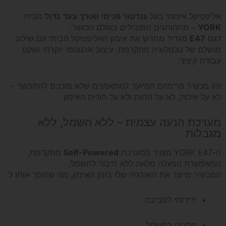
אליפטיקל איכותי בעל
גנרטור פנימי ואורך צעד גדול
מבית
YORK
– מהמותגים המובילים בעולם הכושר.
דגם
E47
מגדיר מחדש את אימון האליפטיקל הביתי עם שילוב
מושלם של טכנולוגיה מתקדמת, עיצוב ארגונומי יוקרתי ושקט
עבודה קיצוני.
זהו מכשיר פרימיום המיועד למתאמנים שלא מוכנים להתפשר –
לא על איכות, לא על נוחות ולא על חוויית האימון.
מערכת הנעה עצמית – ללא חשמל, ללא
מגבלות
ה-YORK E47 מצויד במערכת
Self-Powered
מתקדמת,
המאפשרת הפעלה מלאה ללא חיבור לחשמל.
המכשיר מייצר את האנרגיה שלו בזמן האימון, מה שהופך אותו ל:
ידידותי לסביבה
חסכוני בחשמל