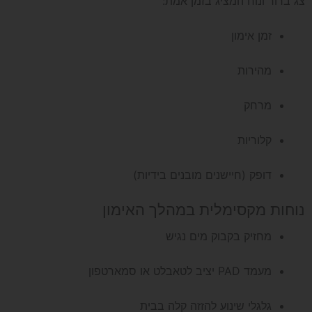
צג ברור ונוח המציג בזמן אמת:
זמן אימון
מהירות
מרחק
קלוריות
דופק (חיישנים מובנים בידיות)
נוחות מקסימלית במהלך האימון
מחזיק בקבוק מים נגיש
מעמד PAD יציב לטאבלט או סמארטפון
גלגלי שינוע להזזה קלה בבית