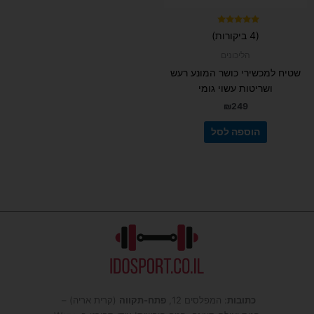
דורג
(4 ביקורות)
5.00
מתוך 5
הליכונים
שטיח למכשירי כושר המונע רעש
ושריטות עשוי גומי
₪
249
הוספה לסל
כתובות
: המפלסים 12,
פתח-תקווה
(קרית אריה) –