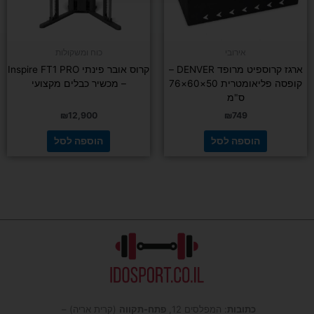
אירובי
כוח ומשקולות
ארגז קרוספיט מרופד DENVER –
קרוס אובר פינתי Inspire FT1 PRO
קופסה פליאומטרית 50×60×76
– מכשיר כבלים מקצועי
ס"מ
₪
12,900
₪
749
הוספה לסל
הוספה לסל
כתובות
: המפלסים 12,
פתח-תקווה
(קרית אריה) –