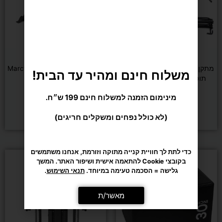
משקולות
50
ק"ג
משקולות וכוח
משקולות וכוח
מתקן מתח מקבילים מתקפל ולא
ספת כושר מתכווננת Marcy 670
משלוח חינם ומהיר עד הבית!
YORK
תופס מקום בבית DENVER
מינימום הזמנה למשלוח חינם 199 ש״ח.
₪
1,190
₪
990
₪
1,290
(לא כולל נפחים ומשקלים חריגים)
הוספה לסל
הוספה לסל
כדי לתת לך חוויית קנייה מתוקה וזורמת, אנחנו משתמשים
בקובצי Cookie להתאמה אישית ושיפור האתר. המשך
גלישה = הסכמה טעימה במיוחד.
תנאי השימוש
.
מאשר/ת