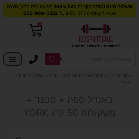
משלוח חינם ומהיר בקנייה מעל 199₪
(למעט נפח חריג) מענה
אישי ומקצועי 9:00-21:30
050-969-5222
0
עגלת
קניות
חנות הספורט אונליין מספר 1 של ישראל
בחר קטגוריה
Products
search
עמוד הבית
/
משקולות וכוח
/ באנדל ספה + סטנד + משקולות 50 ק"ג
YORK
באנדל ספה + סטנד +
משקולות 50 ק"ג YORK