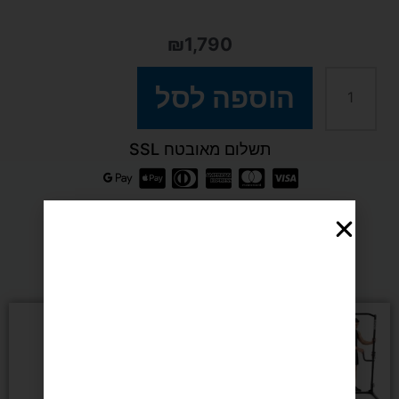
₪
1,790
כמות
הוספה לסל
של
תשלום מאובטח SSL
באנדל
ספה
מומלצים בשבילך
+
המחיר
המחיר
סטנד
מבצע
המקורי
הנוכחי
היה:
הוא:
₪990.
₪1,290.
+