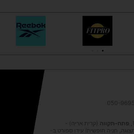
פתח-תקווה
(קרית אריה) -
צוגה, חניה חופשית! עידו ספורט ב-