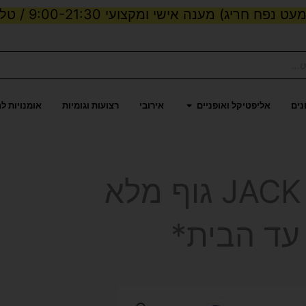
ט נפח חריג) מענה אישי ומקצועי 9:00-21:30 / טלפון:
ות וכוח
פתח אליפטיקל ואופניים
נים
אליפטיקל ואופניים
אירובי
רצועות וגומיות
אומנויות ל
בובת איגרוף אדם JACK גוף מלא
עד הבית*