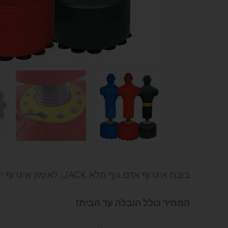
בובת איגרוף אדם גוף מלא JACK, לאימון איגרוף ידיים ורגליים, עשויה מסיליקון TOP.
המחיר כולל הובלה עד הבית!