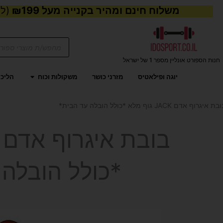
משלוח חינם ומהיר בקנייה מעל ₪199
(למע
Products
search
חנות הספורט אונליין מספר 1 של ישראל
פתח משקול
יוגה ופילאטיס
מזרני כושר
משקולות וכוח
הליכו
יגרוף אדם JACK גוף מלא *כולל הובלה עד הבית*
*כולל הובלה 