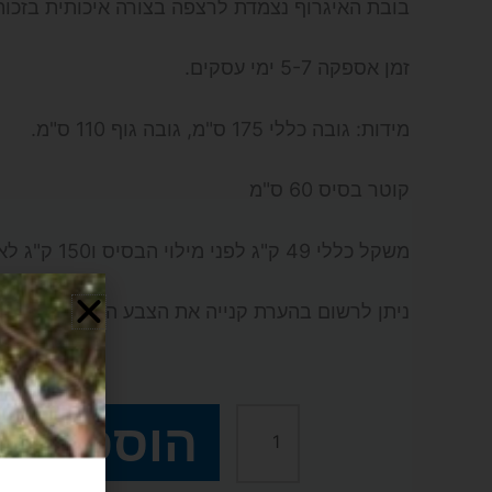
בובת האיגרוף נצמדת לרצפה בצורה איכותית בזכות 
זמן אספקה 5-7 ימי עסקים.
מידות: גובה כללי 175 ס"מ, גובה גוף 110 ס"מ.
קוטר בסיס 60 ס"מ
משקל כללי 49 ק"ג לפני מילוי הבסיס ו150 ק"ג לאחר מילוי הבסיס.
ניתן לרשום בהערת קנייה את הצבע המועדף: כחול, 
₪
2,590
הוספה ל
כמות
של