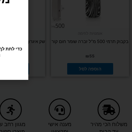
הבית*
אומנויות לחימה
אומנויות לח
בקבוק תרמי 500 מ"ל זברה שומר חום קור
ס"מ
₪
1,090
₪
55
הוספה לסל
הוספה ל
משלוח הכי מהיר
מענה אישי
מגוון רחב ש
עד הבית
ומקצועי
מוצרי ספור