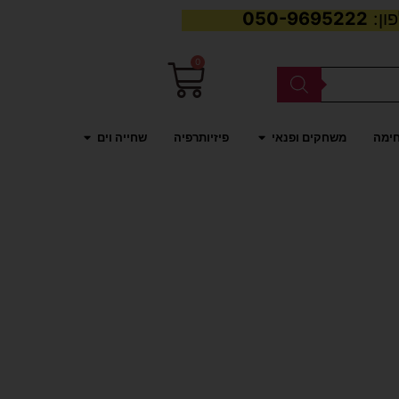
050-9695222
0
עגלת
קניות
פתח משחקים ופנאי
פתח שחייה וים
חימה
משחקים ופנאי
פיזיותרפיה
שחייה וים