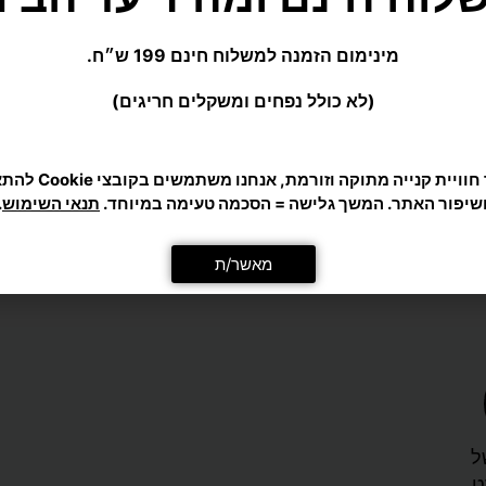
ימה
אומנויות לחימה
שק איגרוף UFC במשקל 50 ק"ג ואורך 145
שק איגרוף UFC במשקל 40 ק"ג ואורך 130
ס"מ
₪
649
סל
הוספה לסל
ל
ט