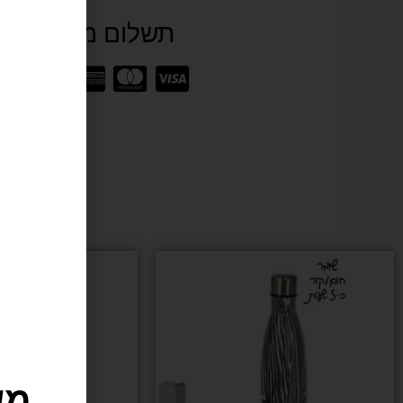
תשלום מאובטח SSL
בובת
איגרוף
אדם
מש
JACK
גוף
מלא
*כולל
ו
הובלה
עד