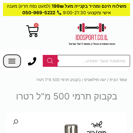
משלוח חינם ומהיר בקנייה מעל 199₪
(למעט נפח חריג) מענה
אישי ומקצועי 9:00-21:30
050-969-5222
0
עגלת
קניות
חנות הספורט אונליין מספר 1 של ישראל
בחר קטגוריה
Products
search
עמוד הבית
/
יוגה ופילאטיס
/ בקבוק תרמי 500 מ"ל רטרו
בקבוק תרמי 500 מ"ל רטרו