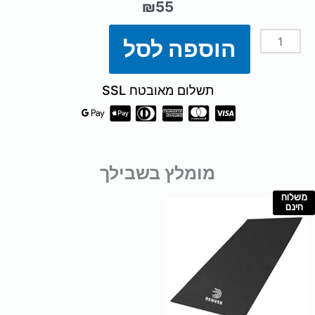
₪
55
הוספה לסל
כמות
של
תשלום מאובטח SSL
בקבוק
תרמי
מומלץ בשבילך
500
משלוח
חינם
מ"ל
רטרו