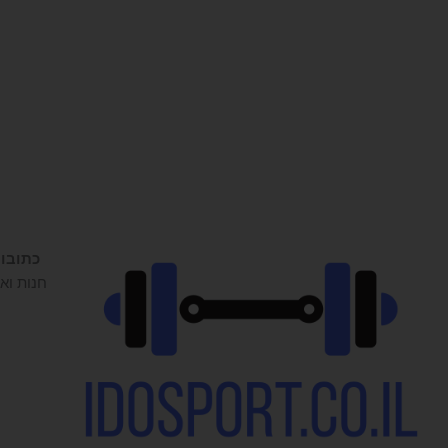
כתובו
חנות ואו