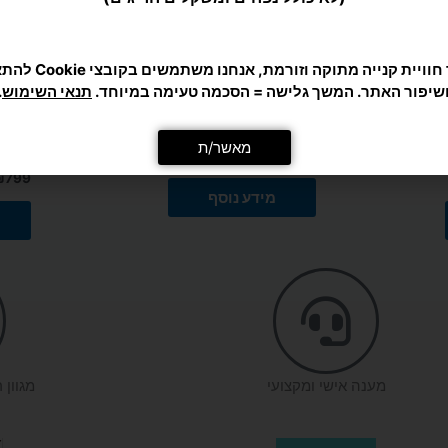
כדי לתת לך חוויית קנייה מ
שיפור האתר. המשך גלישה = הסכמה טעימה במיוחד.
תנאי השימוש
.
מאשר/ת
ילדים
ילדים
ס לילדים Wilson Burn Spin Jr
משטח רצפה כפות רגליים, עקבים וקצות
מתקן 
אצבעות – משחק קואורדינציה ומהירות
כדורי
₪
799
מידע נוסף
מענה אישי ומקצועי
מגוון 