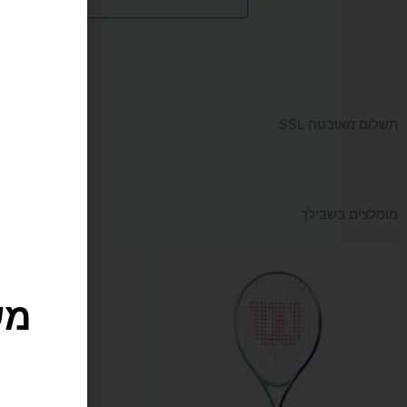
תשלום מאובטח SSL
מומלצים בשבילך
מש