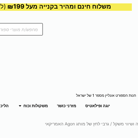
משלוח חינם ומהיר בקנייה מעל ₪199
(למע
Products
search
חנות הספורט אונליין מספר 1 של ישראל
פתח משקול
יוגה ופילאטיס
מזרני כושר
משקולות וכוח
הליכו
 ושיווי משקל
/ גרבי לחץ של מותג Agon האמריקאי