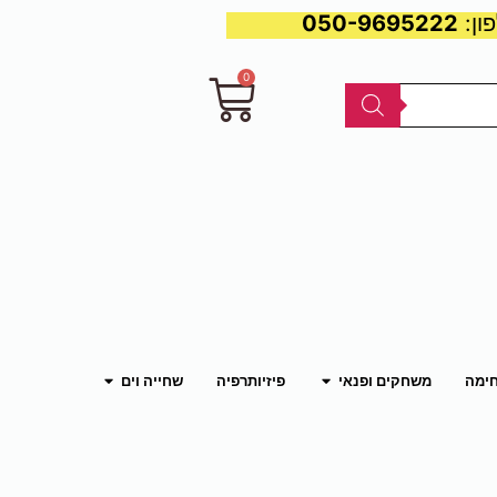
050-9695222
0
עגלת
קניות
פתח משחקים ופנאי
פתח שחייה וים
חימה
משחקים ופנאי
פיזיותרפיה
שחייה וים