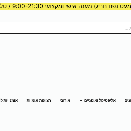
ט נפח חריג) מענה אישי ומקצועי 9:00-21:30 / טלפון:
ות וכוח
פתח אליפטיקל ואופניים
נים
אליפטיקל ואופניים
אירובי
רצועות וגומיות
אומנויות ל