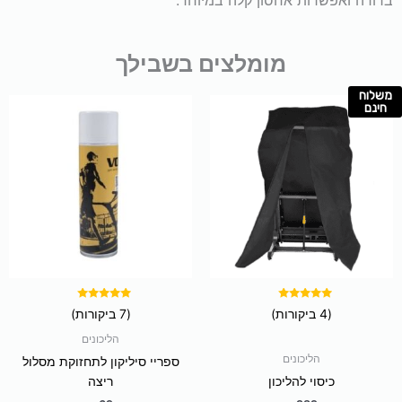
ברורה ואפשרות אחסון קלה במיוחד.
מומלצים בשבילך
משלוח
למוצר
חינם
זה
יש
מספר
סוגים.
ניתן
לבחור
את
האפשרויות
בעמוד
המוצר
דורג
דורג
(4 ביקורות)
(7 ביקורות)
5.00
5.00
מתוך 5
מתוך 5
הליכונים
הליכונים
ספריי סיליקון לתחזוקת מסלול
כיסוי להליכון
ריצה