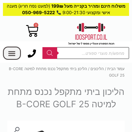
משלוח חינם ומהיר בקנייה מעל 199₪
(למעט נפח חריג) מענה
אישי ומקצועי 9:00-21:30
050-969-5222
0
עגלת
קניות
בחר קטגוריה
חנות הספורט אונליין מספר 1 של ישראל
Products
search
עמוד הבית
/
הליכונים
/ הליכון ביתי מתקפל נכנס מתחת למיטה B-CORE
GOLF 25
הליכון ביתי מתקפל נכנס מתחת
למיטה B-CORE GOLF 25