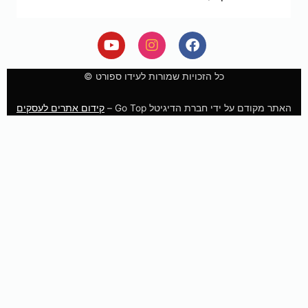
Y
I
F
o
n
a
u
s
c
e
t
t
כל הזכויות שמורות לעידו ספורט ©
u
a
b
b
g
o
האתר מקודם על ידי חברת הדיגיטל Go Top –
קידום אתרים לעסקים
e
r
o
a
k
m