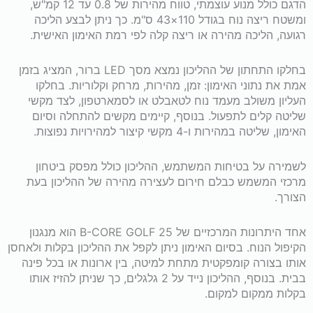
הדגם כולל מנוע עוצמתי, טווח מהירות של 0.8 עד 12 קמ"ש,
ומשטח ריצה נוח בגודל 110×43 ס"מ. כך ניתן לבצע הליכה
למיטה
רגועה, הליכה מהירה או ריצה קלה לפי רמת האימון האישית.
B-
בחלקו התחתון של ההליכון נמצא מסך LED ברור, המציג בזמן
אמת את נתוני האימון: זמן, מהירות, מרחק וקלוריות. בחלקו
CORE
העליון משולב מעמד נוח לטאבלט או לסמארטפון, לצד מקשי
שליטה קלים לתפעול. בנוסף, קיימים מקשים להתחלה וסיום
GOLF
האימון, שליטה במהירות ו-4 מקשי קיצור למהירויות נפוצות.
25
לשמירה על בטיחות המשתמש, ההליכון כולל מפסק ביטחון
מרכזי המשמש כבלם חירום לעצירה מהירה של ההליכון בעת
הצורך.
אחד היתרונות המרכזיים של B-CORE GOLF 25 הוא מנגנון
הקיפול הנוח. בסיום האימון ניתן לקפל את ההליכון בקלות ולאחסן
אותו בצורה קומפקטית מתחת למיטה, בין ארונות או בכל פינה
בבית. בנוסף, ההליכון נייד על 2 גלגלים, כך שניתן להזיז אותו
בקלות ממקום למקום.